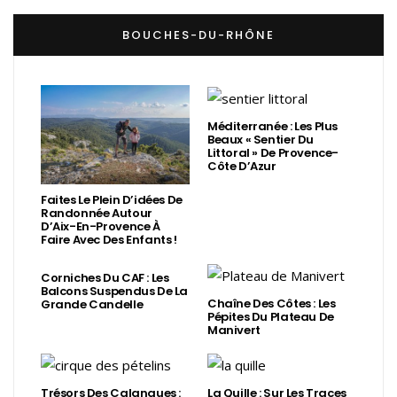
BOUCHES-DU-RHÔNE
Méditerranée : Les Plus
Beaux « Sentier Du
Littoral » De Provence-
Côte D’Azur
Faites Le Plein D’idées De
Randonnée Autour
D’Aix-En-Provence À
Faire Avec Des Enfants !
Corniches Du CAF : Les
Balcons Suspendus De La
Chaîne Des Côtes : Les
Grande Candelle
Pépites Du Plateau De
Manivert
Trésors Des Calanques :
La Quille : Sur Les Traces