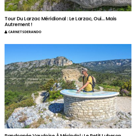
Tour Du Larzac Méridional : Le Larzac, Oui… Mais
Autrement !
CARNETSDERANDO
Randonnée Vaudoise À Mérindol : Le Petit Luberon