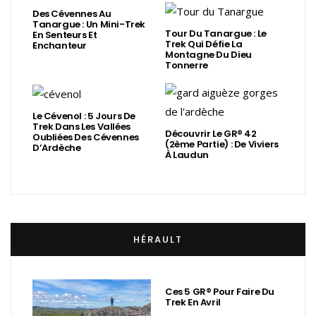
Des Cévennes Au
Tanargue : Un Mini-Trek
Tour Du Tanargue : Le
En Senteurs Et
Trek Qui Défie La
Enchanteur
Montagne Du Dieu
Tonnerre
Le Cévenol : 5 Jours De
Trek Dans Les Vallées
Découvrir Le GR® 42
Oubliées Des Cévennes
(2ème Partie) : De Viviers
D’Ardèche
À Laudun
HÉRAULT
Ces 5 GR® Pour Faire Du
Trek En Avril