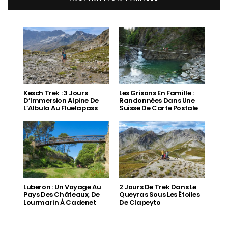
Kesch Trek : 3 Jours
Les Grisons En Famille :
D’Immersion Alpine De
Randonnées Dans Une
L’Albula Au Fluelapass
Suisse De Carte Postale
Luberon : Un Voyage Au
2 Jours De Trek Dans Le
Pays Des Châteaux, De
Queyras Sous Les Étoiles
Lourmarin À Cadenet
De Clapeyto