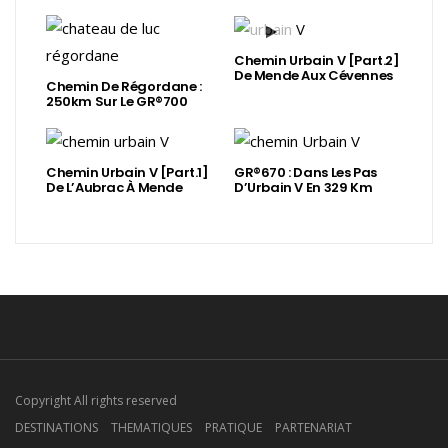
Chemin Urbain V [Part.2]
De Mende Aux Cévennes
Chemin De Régordane :
250km Sur Le GR®700
Chemin Urbain V [Part.1]
GR®670 : Dans Les Pas
De L’Aubrac À Mende
D’Urbain V En 329 Km
Copyright All rights reserved
DESTINATIONS
THEMATIQUES
PRATIQUE
PARTENARIAT