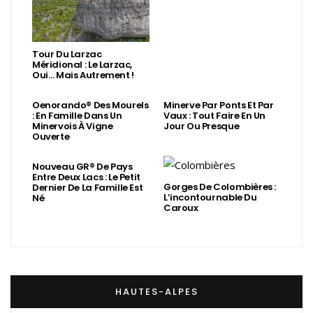
Tour Du Larzac
Méridional : Le Larzac,
Oui… Mais Autrement !
Oenorando® Des Mourels
Minerve Par Ponts Et Par
: En Famille Dans Un
Vaux : Tout Faire En Un
Minervois À Vigne
Jour Ou Presque
Ouverte
Nouveau GR® De Pays
Entre Deux Lacs : Le Petit
Gorges De Colombières :
Dernier De La Famille Est
L’incontournable Du
Né
Caroux
HAUTES-ALPES