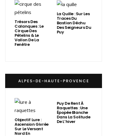
La Quille : Sur Les
Traces Du
Trésors Des
Bastion Déchu
Calanques : Le
Des Seigneurs Du
Cirque Des
Puy
Pételins & Le
Vallon De La
Fenêtre
ALPES-DE-HAUTE-PROVENCE
Puy De Rent À
Raquettes : Une
Épopée Blanche
Dans La Solitude
Objectif Lure :
De L’hiver
Ascension Givrée
Sur Le Versant
Nord En