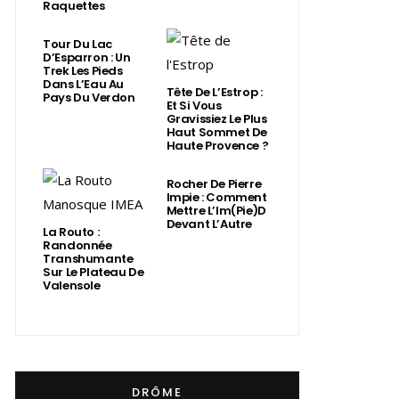
Raquettes
Tour Du Lac
D’Esparron : Un
Trek Les Pieds
Dans L’Eau Au
Tête De L’Estrop :
Pays Du Verdon
Et Si Vous
Gravissiez Le Plus
Haut Sommet De
Haute Provence ?
Rocher De Pierre
Impie : Comment
Mettre L’Im(Pie)d
Devant L’Autre
La Routo :
Randonnée
Transhumante
Sur Le Plateau De
Valensole
DRÔME