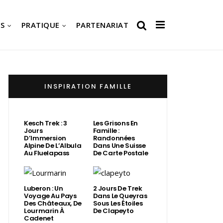
S
PRATIQUE
PARTENARIAT
INSPIRATION FAMILLE
Kesch Trek : 3
Les Grisons En
Jours
Famille :
D’Immersion
Randonnées
Alpine De L’Albula
Dans Une Suisse
Au Fluelapass
De Carte Postale
Luberon : Un
2 Jours De Trek
Voyage Au Pays
Dans Le Queyras
Des Châteaux, De
Sous Les Étoiles
Lourmarin À
De Clapeyto
Cadenet