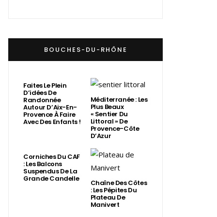
BOUCHES-DU-RHÔNE
Faites Le Plein
D’idées De
Méditerranée : Les
Randonnée
Plus Beaux
Autour D’Aix-En-
« Sentier Du
Provence À Faire
Littoral » De
Avec Des Enfants !
Provence-Côte
D’Azur
Corniches Du CAF
: Les Balcons
Suspendus De La
Grande Candelle
Chaîne Des Côtes
: Les Pépites Du
Plateau De
Manivert