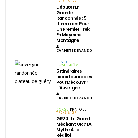
TREKS & GR
Débuter En
Grande
Randonnée : 5
Itinéraires Pour
Un Premier Trek
En Moyenne
Montagne
CARNETSDERANDO
BEST OF
PUY-DE-DÔME
5 Itinéraires
Incontournables
Pour Découvrir
L’Auvergne
CARNETSDERANDO
CORSE
PRATIQUE
TREKS & GR
GR20 : Le Grand
Méchant GR ? Du
Mythe À La
Réalité