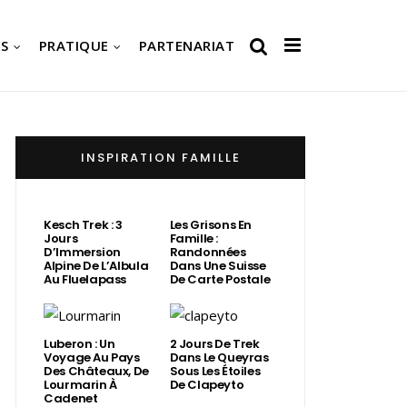
S
PRATIQUE
PARTENARIAT
INSPIRATION FAMILLE
Kesch Trek : 3
Les Grisons En
Jours
Famille :
D’Immersion
Randonnées
Alpine De L’Albula
Dans Une Suisse
Au Fluelapass
De Carte Postale
Luberon : Un
2 Jours De Trek
Voyage Au Pays
Dans Le Queyras
Des Châteaux, De
Sous Les Étoiles
Lourmarin À
De Clapeyto
Cadenet