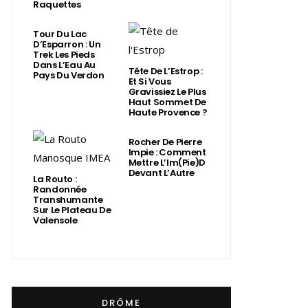
Raquettes
Tour Du Lac
D’Esparron : Un
Trek Les Pieds
Dans L’Eau Au
Tête De L’Estrop :
Pays Du Verdon
Et Si Vous
Gravissiez Le Plus
Haut Sommet De
Haute Provence ?
Rocher De Pierre
Impie : Comment
Mettre L’Im(Pie)d
Devant L’Autre
La Routo :
Randonnée
Transhumante
Sur Le Plateau De
Valensole
DRÔME