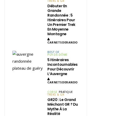
TREKS & GR
Débuter En
Grande
Randonnée : 5
Itinéraires Pour
Un Premier Trek
En Moyenne
Montagne
CARNETSDERANDO
BEST OF
PUY-DE-DÔME
5 Itinéraires
Incontournables
Pour Découvrir
L’Auvergne
CARNETSDERANDO
CORSE
PRATIQUE
TREKS & GR
GR20 : Le Grand
Méchant GR ? Du
Mythe À La
Réalité