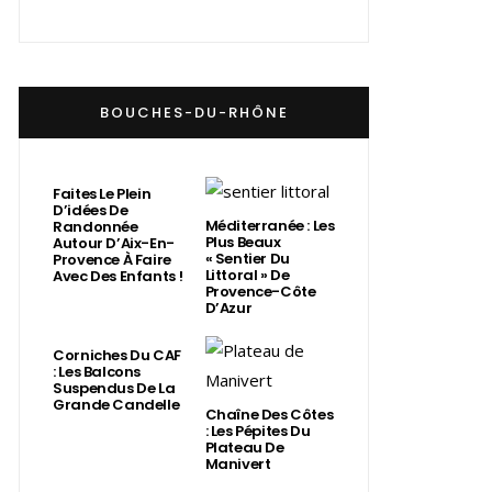
BOUCHES-DU-RHÔNE
Faites Le Plein
D’idées De
Méditerranée : Les
Randonnée
Plus Beaux
Autour D’Aix-En-
« Sentier Du
Provence À Faire
Littoral » De
Avec Des Enfants !
Provence-Côte
D’Azur
Corniches Du CAF
: Les Balcons
Suspendus De La
Grande Candelle
Chaîne Des Côtes
: Les Pépites Du
Plateau De
Manivert