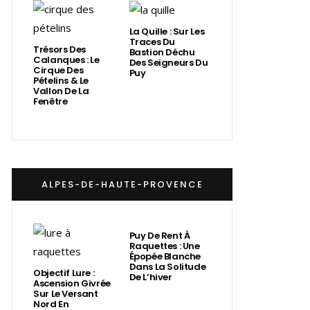
La Quille : Sur Les
Traces Du
Trésors Des
Bastion Déchu
Calanques : Le
Des Seigneurs Du
Cirque Des
Puy
Pételins & Le
Vallon De La
Fenêtre
ALPES-DE-HAUTE-PROVENCE
Puy De Rent À
Raquettes : Une
Épopée Blanche
Dans La Solitude
Objectif Lure :
De L’hiver
Ascension Givrée
Sur Le Versant
Nord En