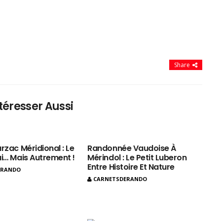
Share
téresser Aussi
rzac Méridional : Le
Randonnée Vaudoise À
ui… Mais Autrement !
Mérindol : Le Petit Luberon
Entre Histoire Et Nature
ERANDO
CARNETSDERANDO