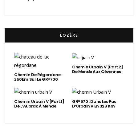
LOZÈRE
Chemin Urbain V [Part.2]
De Mende Aux Cévennes
Chemin De Régordane :
250km Sur Le GR®700
Chemin Urbain V [Part.1]
GR®670 : Dans Les Pas
De L’Aubrac À Mende
D’Urbain V En 329 Km