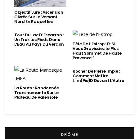
Objectif Lure : Ascension
Givrée Sur Le Versant
Nord En Raquettes
Tour Du Lac D’Esparron :
Un Trek Les Pieds Dans
Tête De L’Estrop : Et Si
L’Eau Au Pays Du Verdon
Vous Gravissiez Le Plus
Haut Sommet De Haute
Provence ?
Rocher De Pierre Impie :
Comment Mettre
L’Im(Pie)d Devant L’Autre
La Routo : Randonnée
Transhumante Sur Le
Plateau De Valensole
DRÔME