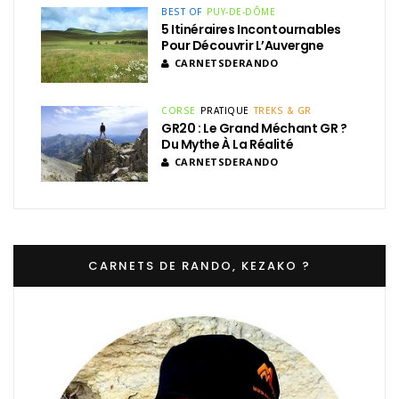
BEST OF
PUY-DE-DÔME
5 Itinéraires Incontournables
Pour Découvrir L’Auvergne
CARNETSDERANDO
CORSE
PRATIQUE
TREKS & GR
GR20 : Le Grand Méchant GR ?
Du Mythe À La Réalité
CARNETSDERANDO
CARNETS DE RANDO, KEZAKO ?