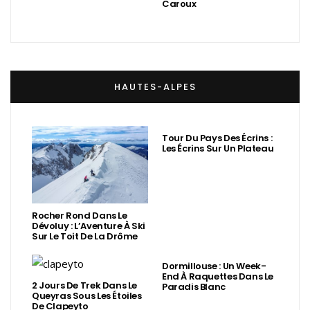
Caroux
HAUTES-ALPES
Tour Du Pays Des Écrins :
Les Écrins Sur Un Plateau
Rocher Rond Dans Le
Dévoluy : L’Aventure À Ski
Sur Le Toit De La Drôme
Dormillouse : Un Week-
End À Raquettes Dans Le
2 Jours De Trek Dans Le
Paradis Blanc
Queyras Sous Les Étoiles
De Clapeyto