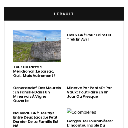
HÉRAULT
Ces 5 GR® Pour Faire Du
Trek En Avril
Tour Du Larzac
Méridional : Le Larzac,
Oui… Mais Autrement !
Oenorando® Des Mourels
Minerve Par Ponts Et Par
: En Famille Dans Un
Vaux : Tout Faire En Un
Minervois À Vigne
Jour Ou Presque
Ouverte
Nouveau GR® De Pays
Entre Deux Lacs : Le Petit
Gorges De Colombières :
Dernier De La Famille Est
L’incontournable Du
Né