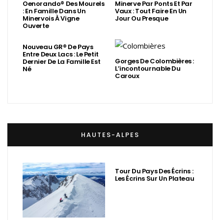
Oenorando® Des Mourels
Minerve Par Ponts Et Par
: En Famille Dans Un
Vaux : Tout Faire En Un
Minervois À Vigne
Jour Ou Presque
Ouverte
Nouveau GR® De Pays
Entre Deux Lacs : Le Petit
Gorges De Colombières :
Dernier De La Famille Est
L’incontournable Du
Né
Caroux
HAUTES-ALPES
Tour Du Pays Des Écrins :
Les Écrins Sur Un Plateau