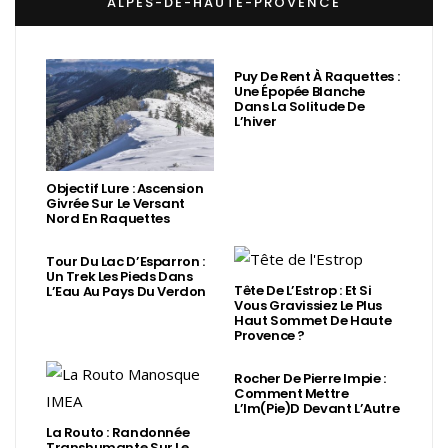
ALPES-DE-HAUTE-PROVENCE
Puy De Rent À Raquettes :
Une Épopée Blanche
Dans La Solitude De
L’hiver
Objectif Lure : Ascension
Givrée Sur Le Versant
Nord En Raquettes
Tour Du Lac D’Esparron :
Un Trek Les Pieds Dans
Tête De L’Estrop : Et Si
L’Eau Au Pays Du Verdon
Vous Gravissiez Le Plus
Haut Sommet De Haute
Provence ?
Rocher De Pierre Impie :
Comment Mettre
L’Im(Pie)d Devant L’Autre
La Routo : Randonnée
Transhumante Sur Le