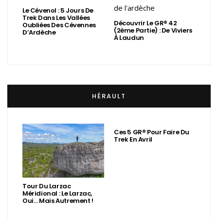
Le Cévenol : 5 Jours De
Trek Dans Les Vallées
Découvrir Le GR® 42
Oubliées Des Cévennes
(2ème Partie) : De Viviers
D’Ardèche
À Laudun
HÉRAULT
Ces 5 GR® Pour Faire Du
Trek En Avril
Tour Du Larzac
Méridional : Le Larzac,
Oui… Mais Autrement !