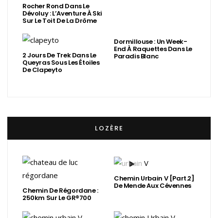
Rocher Rond Dans Le
Dévoluy : L’Aventure À Ski
Sur Le Toit De La Drôme
Dormillouse : Un Week-
End À Raquettes Dans Le
2 Jours De Trek Dans Le
Paradis Blanc
Queyras Sous Les Étoiles
De Clapeyto
LOZÈRE
Chemin Urbain V [Part.2]
De Mende Aux Cévennes
Chemin De Régordane :
250km Sur Le GR®700