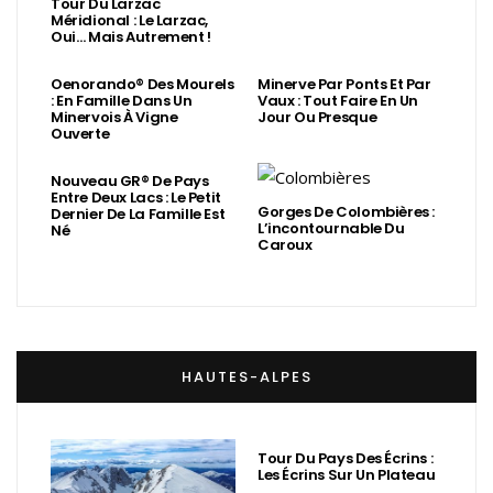
Tour Du Larzac
Méridional : Le Larzac,
Oui… Mais Autrement !
Oenorando® Des Mourels
Minerve Par Ponts Et Par
: En Famille Dans Un
Vaux : Tout Faire En Un
Minervois À Vigne
Jour Ou Presque
Ouverte
Nouveau GR® De Pays
Entre Deux Lacs : Le Petit
Gorges De Colombières :
Dernier De La Famille Est
L’incontournable Du
Né
Caroux
HAUTES-ALPES
Tour Du Pays Des Écrins :
Les Écrins Sur Un Plateau