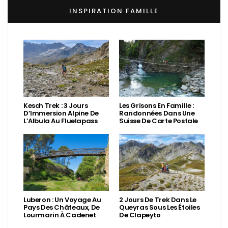
INSPIRATION FAMILLE
Kesch Trek : 3 Jours
Les Grisons En Famille :
D’Immersion Alpine De
Randonnées Dans Une
L’Albula Au Fluelapass
Suisse De Carte Postale
Luberon : Un Voyage Au
2 Jours De Trek Dans Le
Pays Des Châteaux, De
Queyras Sous Les Étoiles
Lourmarin À Cadenet
De Clapeyto