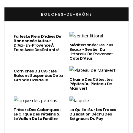
BOUCHES-DU-RHÔNE
Faites Le Plein D’idées De
Randonnée Autour
Méditerranée : Les Plus
D’Aix-En-Provence À
Beaux « Sentier Du
Faire Avec Des Enfants !
Littoral » De Provence-
Côte D’Azur
Corniches Du CAF : Les
Balcons Suspendus De La
Chaîne Des Côtes : Les
Grande Candelle
Pépites Du Plateau De
Manivert
Trésors Des Calanques :
La Quille : Sur Les Traces
Le Cirque Des Pételins &
Du Bastion Déchu Des
Le Vallon De La Fenêtre
Seigneurs Du Puy