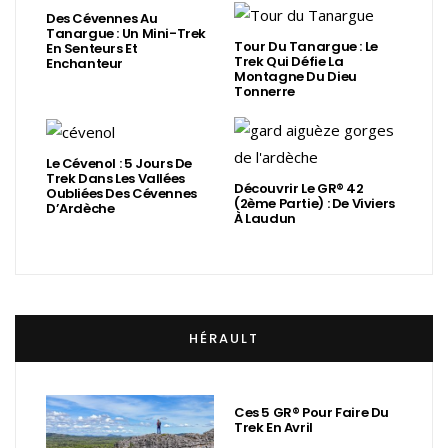
Des Cévennes Au
Tanargue : Un Mini-Trek
Tour Du Tanargue : Le
En Senteurs Et
Trek Qui Défie La
Enchanteur
Montagne Du Dieu
Tonnerre
Le Cévenol : 5 Jours De
Trek Dans Les Vallées
Découvrir Le GR® 42
Oubliées Des Cévennes
(2ème Partie) : De Viviers
D’Ardèche
À Laudun
HÉRAULT
Ces 5 GR® Pour Faire Du
Trek En Avril