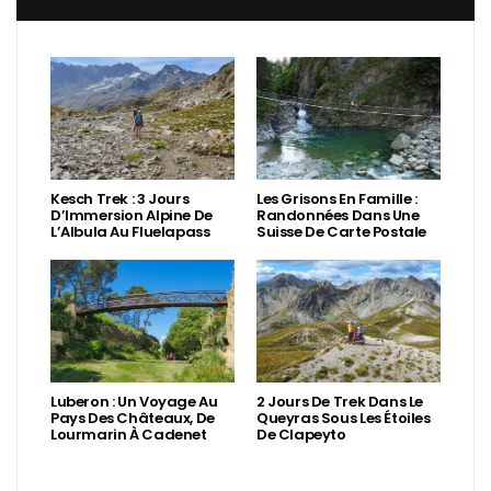
Kesch Trek : 3 Jours
Les Grisons En Famille :
D’Immersion Alpine De
Randonnées Dans Une
L’Albula Au Fluelapass
Suisse De Carte Postale
Luberon : Un Voyage Au
2 Jours De Trek Dans Le
Pays Des Châteaux, De
Queyras Sous Les Étoiles
Lourmarin À Cadenet
De Clapeyto