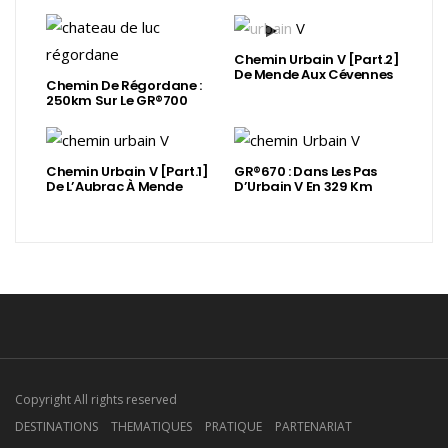
Chemin Urbain V [Part.2]
De Mende Aux Cévennes
Chemin De Régordane :
250km Sur Le GR®700
Chemin Urbain V [Part.1]
GR®670 : Dans Les Pas
De L’Aubrac À Mende
D’Urbain V En 329 Km
Copyright All rights reserved
DESTINATIONS
THEMATIQUES
PRATIQUE
PARTENARIAT