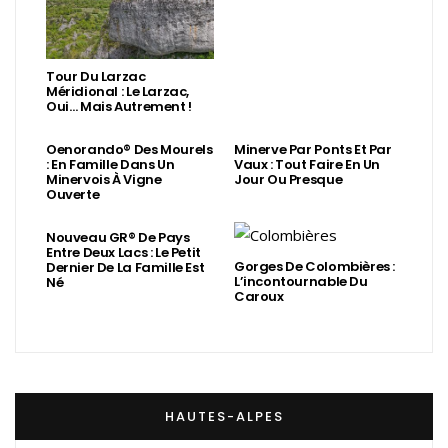
Tour Du Larzac
Méridional : Le Larzac,
Oui… Mais Autrement !
Oenorando® Des Mourels
Minerve Par Ponts Et Par
: En Famille Dans Un
Vaux : Tout Faire En Un
Minervois À Vigne
Jour Ou Presque
Ouverte
Nouveau GR® De Pays
Entre Deux Lacs : Le Petit
Gorges De Colombières :
Dernier De La Famille Est
L’incontournable Du
Né
Caroux
HAUTES-ALPES