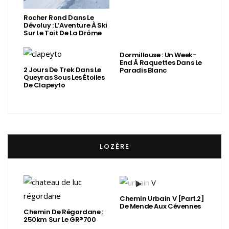
Rocher Rond Dans Le
Dévoluy : L’Aventure À Ski
Sur Le Toit De La Drôme
Dormillouse : Un Week-
End À Raquettes Dans Le
2 Jours De Trek Dans Le
Paradis Blanc
Queyras Sous Les Étoiles
De Clapeyto
LOZÈRE
Chemin Urbain V [Part.2]
De Mende Aux Cévennes
Chemin De Régordane :
250km Sur Le GR®700