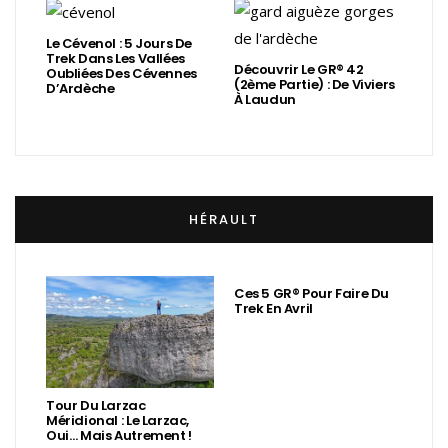
Le Cévenol : 5 Jours De
Trek Dans Les Vallées
Découvrir Le GR® 42
Oubliées Des Cévennes
(2ème Partie) : De Viviers
D’Ardèche
À Laudun
HÉRAULT
Ces 5 GR® Pour Faire Du
Trek En Avril
Tour Du Larzac
Méridional : Le Larzac,
Oui… Mais Autrement !