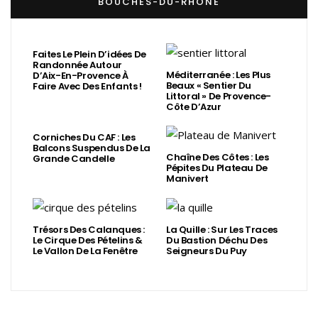
BOUCHES-DU-RHÔNE
Faites Le Plein D’idées De
Randonnée Autour
Méditerranée : Les Plus
D’Aix-En-Provence À
Beaux « Sentier Du
Faire Avec Des Enfants !
Littoral » De Provence-
Côte D’Azur
Corniches Du CAF : Les
Balcons Suspendus De La
Chaîne Des Côtes : Les
Grande Candelle
Pépites Du Plateau De
Manivert
Trésors Des Calanques :
La Quille : Sur Les Traces
Le Cirque Des Pételins &
Du Bastion Déchu Des
Le Vallon De La Fenêtre
Seigneurs Du Puy