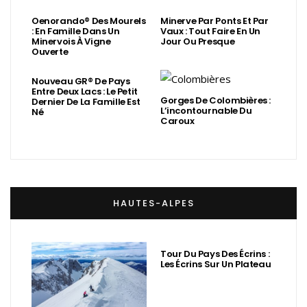
Oenorando® Des Mourels
Minerve Par Ponts Et Par
: En Famille Dans Un
Vaux : Tout Faire En Un
Minervois À Vigne
Jour Ou Presque
Ouverte
Nouveau GR® De Pays
Entre Deux Lacs : Le Petit
Gorges De Colombières :
Dernier De La Famille Est
L’incontournable Du
Né
Caroux
HAUTES-ALPES
Tour Du Pays Des Écrins :
Les Écrins Sur Un Plateau