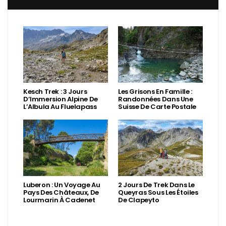
Kesch Trek : 3 Jours
Les Grisons En Famille :
D’Immersion Alpine De
Randonnées Dans Une
L’Albula Au Fluelapass
Suisse De Carte Postale
Luberon : Un Voyage Au
2 Jours De Trek Dans Le
Pays Des Châteaux, De
Queyras Sous Les Étoiles
Lourmarin À Cadenet
De Clapeyto