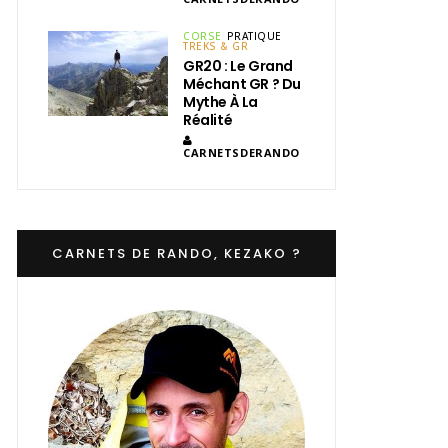
CORSE
PRATIQUE
TREKS & GR
GR20 : Le Grand
Méchant GR ? Du
Mythe À La
Réalité
CARNETSDERANDO
CARNETS DE RANDO, KEZAKO ?