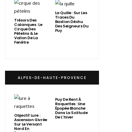
La Quille : Sur Les
Traces Du
Trésors Des
Bastion Déchu
Calanques : Le
Des Seigneurs Du
Cirque Des
Puy
Pételins & Le
Vallon De La
Fenêtre
ALPES-DE-HAUTE-PROVENCE
Puy De Rent À
Raquettes : Une
Épopée Blanche
Dans La Solitude
Objectif Lure :
De L’hiver
Ascension Givrée
Sur Le Versant
Nord En