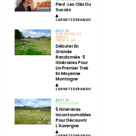
Pied : Les Clés Du
Succès
CARNETSDERANDO
BEST OF
QUESTIONS DE
RANDO
TREKS & GR
Débuter En
Grande
Randonnée : 5
Itinéraires Pour
Un Premier Trek
En Moyenne
Montagne
CARNETSDERANDO
BEST OF
PUY-DE-DÔME
5 Itinéraires
Incontournables
Pour Découvrir
L’Auvergne
CARNETSDERANDO