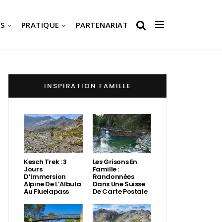
S
PRATIQUE
PARTENARIAT
INSPIRATION FAMILLE
Kesch Trek : 3
Les Grisons En
Jours
Famille :
D’Immersion
Randonnées
Alpine De L’Albula
Dans Une Suisse
Au Fluelapass
De Carte Postale