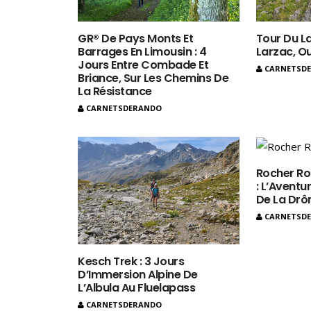
GR® De Pays Monts Et
Tour Du La
Barrages En Limousin : 4
Larzac, O
Jours Entre Combade Et
CARNETSD
Briance, Sur Les Chemins De
La Résistance
CARNETSDERANDO
Rocher Ro
: L’Aventur
De La Dr
CARNETSD
Kesch Trek : 3 Jours
D’Immersion Alpine De
L’Albula Au Fluelapass
CARNETSDERANDO