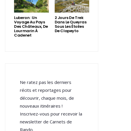
Luberon : Un
2 Jours De Trek
Voyage Au Pays
Dans Le Queyras
Des Châteaux, De
Sous Les Étoiles
Lourmarin À
De Clapeyto
Cadenet
Ne ratez pas les derniers
récits et reportages pour
découvrir, chaque mois, de
nouveaux itinéraires !
Inscrivez-vous pour recevoir la
newsletter de Carnets de
Rando.