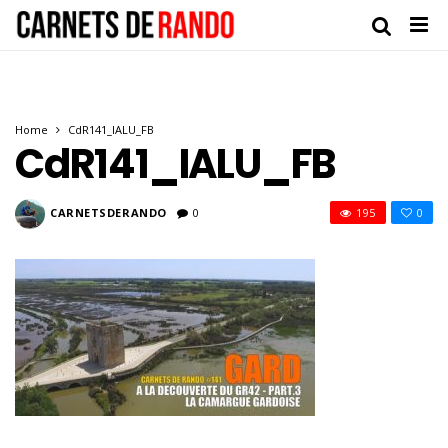
Home
CdR141_IALU_FB
CdR141_IALU_FB
CARNETSDERANDO
0
195
0