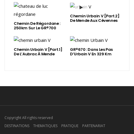
Chemin Urbain V [Part.2]
De Mende Aux Cévennes
Chemin De Régordane :
250km Sur Le GR®700
Chemin Urbain V [Part.1]
GR®670 : Dans Les Pas
De L’Aubrac À Mende
D’Urbain V En 329 Km
Copyright All rights reserved
DESTINATIONS
THEMATIQUES
PRATIQUE
PARTENARIAT