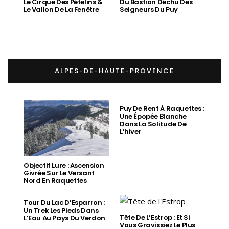
Le Cirque Des Pételins &
Du Bastion Déchu Des
Le Vallon De La Fenêtre
Seigneurs Du Puy
ALPES-DE-HAUTE-PROVENCE
Puy De Rent À Raquettes :
Une Épopée Blanche
Dans La Solitude De
L’hiver
Objectif Lure : Ascension
Givrée Sur Le Versant
Nord En Raquettes
Tour Du Lac D’Esparron :
Un Trek Les Pieds Dans
Tête De L’Estrop : Et Si
L’Eau Au Pays Du Verdon
Vous Gravissiez Le Plus