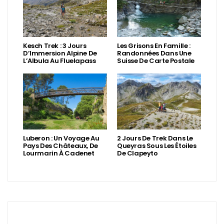
Kesch Trek : 3 Jours
Les Grisons En Famille :
D’Immersion Alpine De
Randonnées Dans Une
L’Albula Au Fluelapass
Suisse De Carte Postale
Luberon : Un Voyage Au
2 Jours De Trek Dans Le
Pays Des Châteaux, De
Queyras Sous Les Étoiles
Lourmarin À Cadenet
De Clapeyto