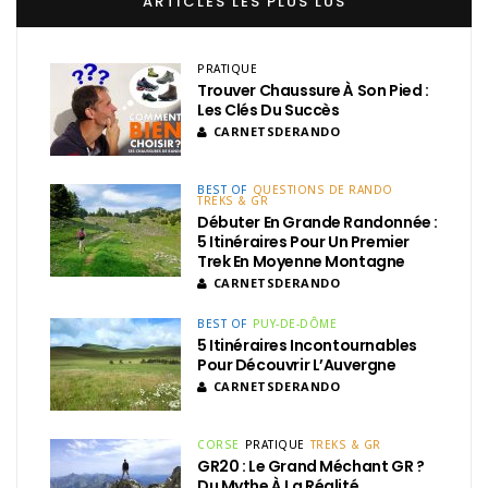
ARTICLES LES PLUS LUS
PRATIQUE
Trouver Chaussure À Son Pied :
Les Clés Du Succès
CARNETSDERANDO
BEST OF
QUESTIONS DE RANDO
TREKS & GR
Débuter En Grande Randonnée :
5 Itinéraires Pour Un Premier
Trek En Moyenne Montagne
CARNETSDERANDO
BEST OF
PUY-DE-DÔME
5 Itinéraires Incontournables
Pour Découvrir L’Auvergne
CARNETSDERANDO
CORSE
PRATIQUE
TREKS & GR
GR20 : Le Grand Méchant GR ?
Du Mythe À La Réalité