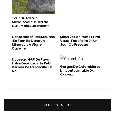
Tour Du Larzac
Méridional : Le Larzac,
Oui… Mais Autrement !
Oenorando® Des Mourels
Minerve Par Ponts Et Par
: En Famille Dans Un
Vaux : Tout Faire En Un
Minervois À Vigne
Jour Ou Presque
Ouverte
Nouveau GR® De Pays
Entre Deux Lacs : Le Petit
Gorges De Colombières :
Dernier De La Famille Est
L’incontournable Du
Né
Caroux
HAUTES-ALPES