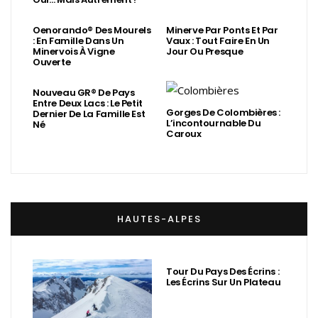
Oenorando® Des Mourels
Minerve Par Ponts Et Par
: En Famille Dans Un
Vaux : Tout Faire En Un
Minervois À Vigne
Jour Ou Presque
Ouverte
Nouveau GR® De Pays
Entre Deux Lacs : Le Petit
Gorges De Colombières :
Dernier De La Famille Est
L’incontournable Du
Né
Caroux
HAUTES-ALPES
Tour Du Pays Des Écrins :
Les Écrins Sur Un Plateau