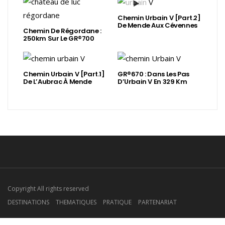
Chemin Urbain V [Part.2]
De Mende Aux Cévennes
Chemin De Régordane :
250km Sur Le GR®700
Chemin Urbain V [Part.1]
GR®670 : Dans Les Pas
De L’Aubrac À Mende
D’Urbain V En 329 Km
Copyright All rights reserved
DESTINATIONS
THEMATIQUES
PRATIQUE
PARTENARIAT