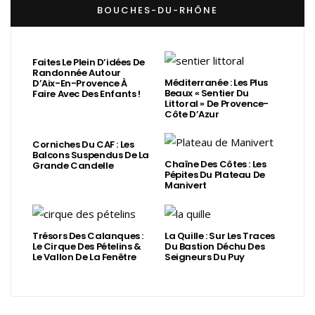
BOUCHES-DU-RHÔNE
Faites Le Plein D’idées De
Randonnée Autour
Méditerranée : Les Plus
D’Aix-En-Provence À
Beaux « Sentier Du
Faire Avec Des Enfants !
Littoral » De Provence-
Côte D’Azur
Corniches Du CAF : Les
Balcons Suspendus De La
Chaîne Des Côtes : Les
Grande Candelle
Pépites Du Plateau De
Manivert
Trésors Des Calanques :
La Quille : Sur Les Traces
Le Cirque Des Pételins &
Du Bastion Déchu Des
Le Vallon De La Fenêtre
Seigneurs Du Puy