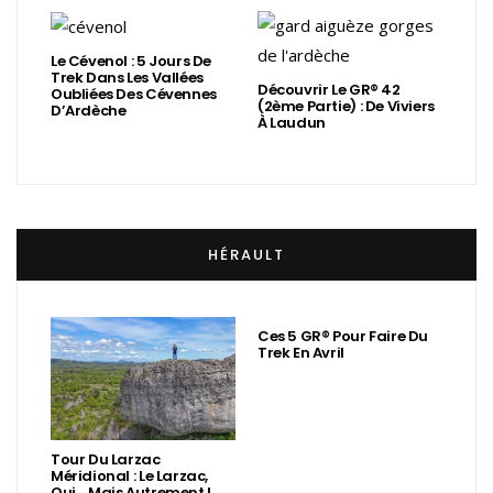
Le Cévenol : 5 Jours De
Trek Dans Les Vallées
Découvrir Le GR® 42
Oubliées Des Cévennes
(2ème Partie) : De Viviers
D’Ardèche
À Laudun
HÉRAULT
Ces 5 GR® Pour Faire Du
Trek En Avril
Tour Du Larzac
Méridional : Le Larzac,
Oui… Mais Autrement !