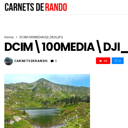
Home
DCIM\100MEDIA\DJI_0926.JPG
DCIM\100MEDIA\DJI_
CARNETSDERANDO
0
44
0