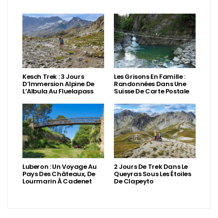
Kesch Trek : 3 Jours
Les Grisons En Famille :
D’Immersion Alpine De
Randonnées Dans Une
L’Albula Au Fluelapass
Suisse De Carte Postale
Luberon : Un Voyage Au
2 Jours De Trek Dans Le
Pays Des Châteaux, De
Queyras Sous Les Étoiles
Lourmarin À Cadenet
De Clapeyto