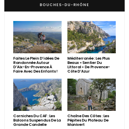
BOUCHES-DU-RHÔNE
Faites Le Plein D’idées De
Méditerranée : Les Plus
Randonnée Autour
Beaux « Sentier Du
D’Aix-En-Provence À
Littoral » De Provence-
Faire Avec Des Enfants !
Côte D’Azur
Corniches Du CAF : Les
Chaîne Des Côtes : Les
Balcons Suspendus De La
Pépites Du Plateau De
Grande Candelle
Manivert