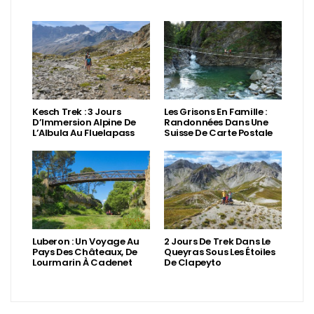
Kesch Trek : 3 Jours
Les Grisons En Famille :
D’Immersion Alpine De
Randonnées Dans Une
L’Albula Au Fluelapass
Suisse De Carte Postale
Luberon : Un Voyage Au
2 Jours De Trek Dans Le
Pays Des Châteaux, De
Queyras Sous Les Étoiles
Lourmarin À Cadenet
De Clapeyto