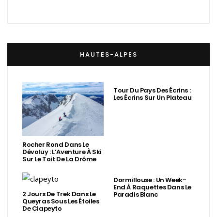
HAUTES-ALPES
Tour Du Pays Des Écrins :
Les Écrins Sur Un Plateau
Rocher Rond Dans Le
Dévoluy : L’Aventure À Ski
Sur Le Toit De La Drôme
Dormillouse : Un Week-
End À Raquettes Dans Le
2 Jours De Trek Dans Le
Paradis Blanc
Queyras Sous Les Étoiles
De Clapeyto