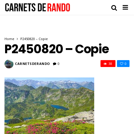
Home
P2450820 – Copie
P2450820 – Copie
CARNETSDERANDO
0
38
0