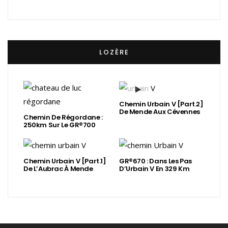
LOZÈRE
Chemin Urbain V [Part.2]
De Mende Aux Cévennes
Chemin De Régordane :
250km Sur Le GR®700
Chemin Urbain V [Part.1]
GR®670 : Dans Les Pas
De L’Aubrac À Mende
D’Urbain V En 329 Km