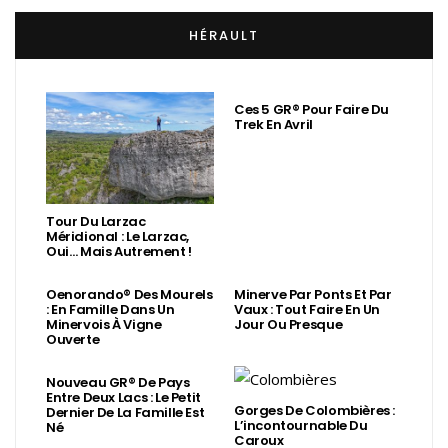
HÉRAULT
Ces 5 GR® Pour Faire Du
Trek En Avril
Tour Du Larzac
Méridional : Le Larzac,
Oui… Mais Autrement !
Oenorando® Des Mourels
Minerve Par Ponts Et Par
: En Famille Dans Un
Vaux : Tout Faire En Un
Minervois À Vigne
Jour Ou Presque
Ouverte
Nouveau GR® De Pays
Entre Deux Lacs : Le Petit
Gorges De Colombières :
Dernier De La Famille Est
L’incontournable Du
Né
Caroux