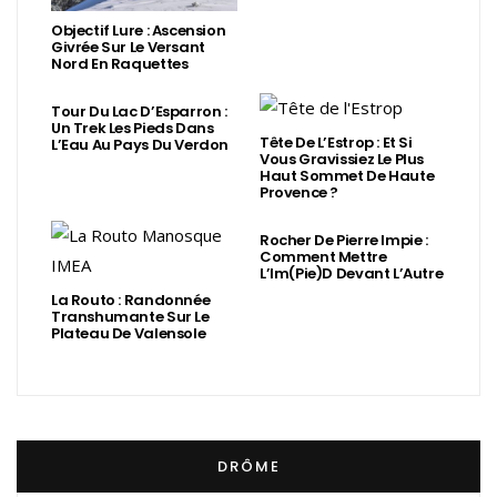
Objectif Lure : Ascension
Givrée Sur Le Versant
Nord En Raquettes
Tour Du Lac D’Esparron :
Un Trek Les Pieds Dans
Tête De L’Estrop : Et Si
L’Eau Au Pays Du Verdon
Vous Gravissiez Le Plus
Haut Sommet De Haute
Provence ?
Rocher De Pierre Impie :
Comment Mettre
L’Im(Pie)d Devant L’Autre
La Routo : Randonnée
Transhumante Sur Le
Plateau De Valensole
DRÔME