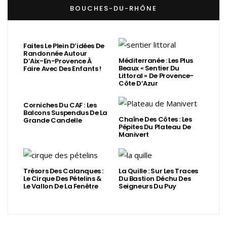
BOUCHES-DU-RHÔNE
Faites Le Plein D’idées De
Randonnée Autour
Méditerranée : Les Plus
D’Aix-En-Provence À
Beaux « Sentier Du
Faire Avec Des Enfants !
Littoral » De Provence-
Côte D’Azur
Corniches Du CAF : Les
Balcons Suspendus De La
Chaîne Des Côtes : Les
Grande Candelle
Pépites Du Plateau De
Manivert
Trésors Des Calanques :
La Quille : Sur Les Traces
Le Cirque Des Pételins &
Du Bastion Déchu Des
Le Vallon De La Fenêtre
Seigneurs Du Puy