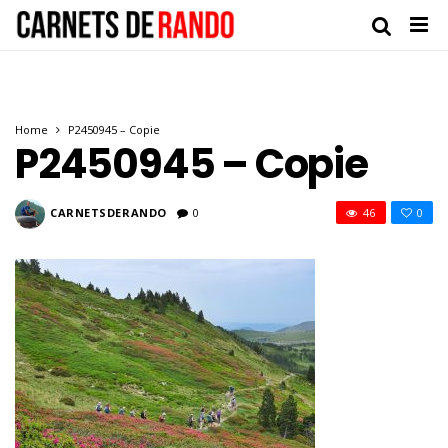
Home
P2450945 – Copie
P2450945 – Copie
CARNETSDERANDO
0
46
0