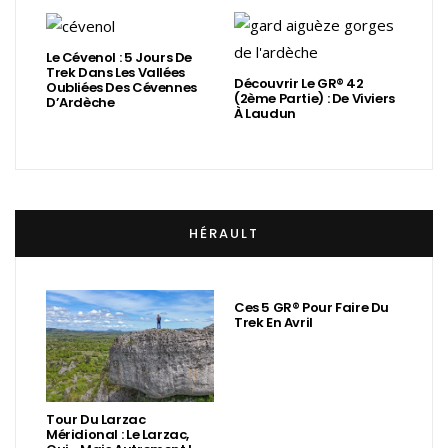
Le Cévenol : 5 Jours De
Trek Dans Les Vallées
Découvrir Le GR® 42
Oubliées Des Cévennes
(2ème Partie) : De Viviers
D’Ardèche
À Laudun
HÉRAULT
Ces 5 GR® Pour Faire Du
Trek En Avril
Tour Du Larzac
Méridional : Le Larzac,