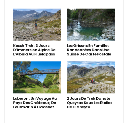
Kesch Trek : 3 Jours
Les Grisons En Famille :
D’Immersion Alpine De
Randonnées Dans Une
L’Albula Au Fluelapass
Suisse De Carte Postale
Luberon : Un Voyage Au
2 Jours De Trek Dans Le
Pays Des Châteaux, De
Queyras Sous Les Étoiles
Lourmarin À Cadenet
De Clapeyto