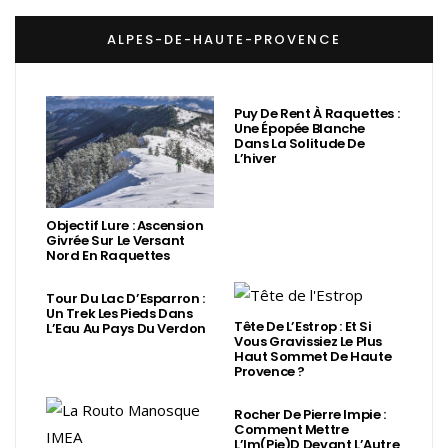
ALPES-DE-HAUTE-PROVENCE
Puy De Rent À Raquettes :
Une Épopée Blanche
Dans La Solitude De
L’hiver
Objectif Lure : Ascension
Givrée Sur Le Versant
Nord En Raquettes
Tour Du Lac D’Esparron :
Un Trek Les Pieds Dans
Tête De L’Estrop : Et Si
L’Eau Au Pays Du Verdon
Vous Gravissiez Le Plus
Haut Sommet De Haute
Provence ?
Rocher De Pierre Impie :
Comment Mettre
L’Im(Pie)d Devant L’Autre