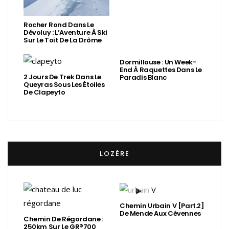
Rocher Rond Dans Le
Dévoluy : L’Aventure À Ski
Sur Le Toit De La Drôme
Dormillouse : Un Week-
End À Raquettes Dans Le
2 Jours De Trek Dans Le
Paradis Blanc
Queyras Sous Les Étoiles
De Clapeyto
LOZÈRE
Chemin Urbain V [Part.2]
De Mende Aux Cévennes
Chemin De Régordane :
250km Sur Le GR®700