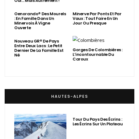
Oui… Mais Autrement !
Oenorando® Des Mourels
Minerve Par Ponts Et Par
: En Famille Dans Un
Vaux : Tout Faire En Un
Minervois À Vigne
Jour Ou Presque
Ouverte
Nouveau GR® De Pays
Entre Deux Lacs : Le Petit
Gorges De Colombières :
Dernier De La Famille Est
L’incontournable Du
Né
Caroux
HAUTES-ALPES
Tour Du Pays Des Écrins :
Les Écrins Sur Un Plateau