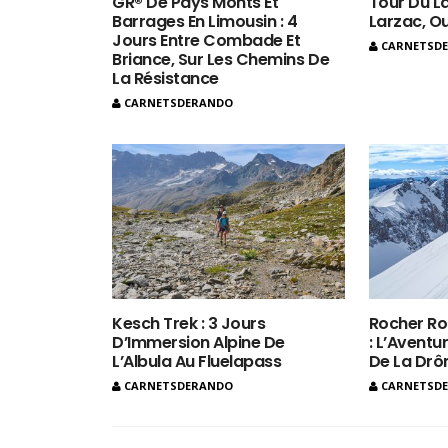
GR® De Pays Monts Et
Tour Du La
Barrages En Limousin : 4
Larzac, O
Jours Entre Combade Et
CARNETSD
Briance, Sur Les Chemins De
La Résistance
CARNETSDERANDO
Kesch Trek : 3 Jours
Rocher Ro
D’Immersion Alpine De
: L’Aventur
L’Albula Au Fluelapass
De La Dr
CARNETSDERANDO
CARNETSD