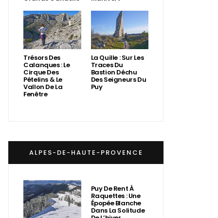
Trésors Des
La Quille : Sur Les
Calanques : Le
Traces Du
Cirque Des
Bastion Déchu
Pételins & Le
Des Seigneurs Du
Vallon De La
Puy
Fenêtre
ALPES-DE-HAUTE-PROVENCE
Puy De Rent À
Raquettes : Une
Épopée Blanche
Dans La Solitude
De L’hiver