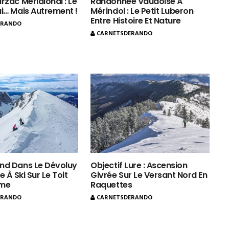
rzac Méridional : Le
Randonnée Vaudoise À
ui… Mais Autrement !
Mérindol : Le Petit Luberon
Entre Histoire Et Nature
ERANDO
CARNETSDERANDO
nd Dans Le Dévoluy
Objectif Lure : Ascension
e À Ski Sur Le Toit
Givrée Sur Le Versant Nord En
ôme
Raquettes
ERANDO
CARNETSDERANDO