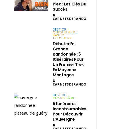
Pied : Les Clés Du
Succès
CARNETSDERANDO
BEST OF
QUESTIONS DE
RANDO
TREKS & GR
Débuter En
Grande
Randonnée : 5
Itinéraires Pour
Un Premier Trek
En Moyenne
Montagne
CARNETSDERANDO
BEST OF
PUY-DE-DÔME
5 Itinéraires
Incontournables
Pour Découvrir
L’Auvergne
CARNETSDERANDO