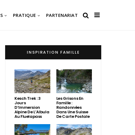
S
PRATIQUE
PARTENARIAT
INSPIRATION FAMILLE
Kesch Trek : 3
Les Grisons En
Jours
Famille :
D’Immersion
Randonnées
Alpine De L’Albula
Dans Une Suisse
Au Fluelapass
De Carte Postale