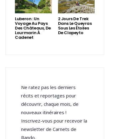
Luberon : Un
2 Jours De Trek
Voyage Au Pays
Dans Le Queyras
Des Châteaux, De
Sous Les Étoiles
Lourmarin À
De Clapeyto
Cadenet
Ne ratez pas les derniers
récits et reportages pour
découvrir, chaque mois, de
nouveaux itinéraires !
Inscrivez-vous pour recevoir la
newsletter de Carnets de
Rando.