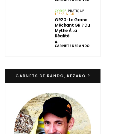
CORSE
PRATIQUE
TREKS & GR
GR20 : Le Grand
Méchant GR ? Du
Mythe À La
Réalité
CARNETSDERANDO
CARNETS DE RANDO, KEZAKO ?