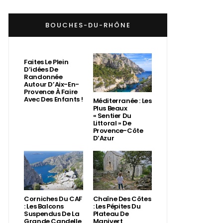
BOUCHES-DU-RHÔNE
Faites Le Plein
D’idées De
Randonnée
Autour D’Aix-En-
Provence À Faire
Avec Des Enfants !
Méditerranée : Les
Plus Beaux
« Sentier Du
Littoral » De
Provence-Côte
D’Azur
Corniches Du CAF
Chaîne Des Côtes
: Les Balcons
: Les Pépites Du
Suspendus De La
Plateau De
Grande Candelle
Manivert