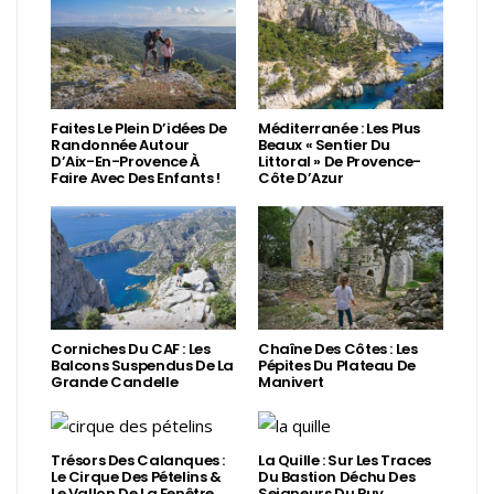
Faites Le Plein D’idées De
Méditerranée : Les Plus
Randonnée Autour
Beaux « Sentier Du
D’Aix-En-Provence À
Littoral » De Provence-
Faire Avec Des Enfants !
Côte D’Azur
Corniches Du CAF : Les
Chaîne Des Côtes : Les
Balcons Suspendus De La
Pépites Du Plateau De
Grande Candelle
Manivert
Trésors Des Calanques :
La Quille : Sur Les Traces
Le Cirque Des Pételins &
Du Bastion Déchu Des
Le Vallon De La Fenêtre
Seigneurs Du Puy