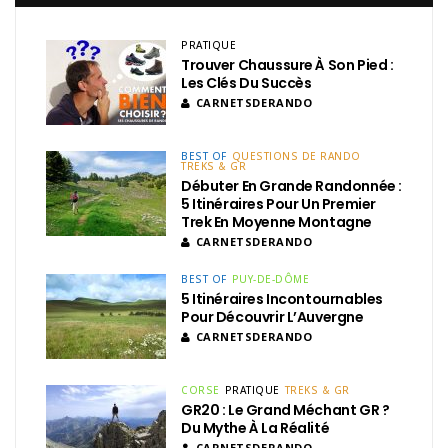
PRATIQUE
Trouver Chaussure À Son Pied :
Les Clés Du Succès
CARNETSDERANDO
BEST OF
QUESTIONS DE RANDO
TREKS & GR
Débuter En Grande Randonnée :
5 Itinéraires Pour Un Premier
Trek En Moyenne Montagne
CARNETSDERANDO
BEST OF
PUY-DE-DÔME
5 Itinéraires Incontournables
Pour Découvrir L’Auvergne
CARNETSDERANDO
CORSE
PRATIQUE
TREKS & GR
GR20 : Le Grand Méchant GR ?
Du Mythe À La Réalité
CARNETSDERANDO