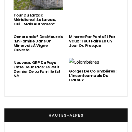
Tour Du Larzac
Méridional : Le Larzac,
Oui… Mais Autrement !
Oenorando® Des Mourels
Minerve Par Ponts Et Par
: En Famille Dans Un
Vaux : Tout Faire En Un
Minervois À Vigne
Jour Ou Presque
Ouverte
Nouveau GR® De Pays
Entre Deux Lacs : Le Petit
Gorges De Colombières :
Dernier De La Famille Est
L’incontournable Du
Né
Caroux
HAUTES-ALPES