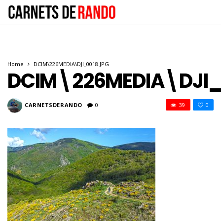
Home
DCIM\226MEDIA\DJI_0018.JPG
DCIM\226MEDIA\DJI_
CARNETSDERANDO
0
39
0