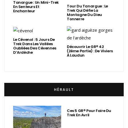
Tanargue : Un Mini-Trek
Tour Du Tanargue : Le
En Senteurs Et
Trek Qui Défie La
Enchanteur
Montagne Du Dieu
Tonnerre
Le Cévenol : 5 Jours De
Trek Dans Les Vallées
Découvrir Le GR® 42
Oubliées Des Cévennes
(2ème Partie) : De Viviers
D’Ardèche
À Laudun
HÉRAULT
Ces 5 GR® Pour Faire Du
Trek En Avril