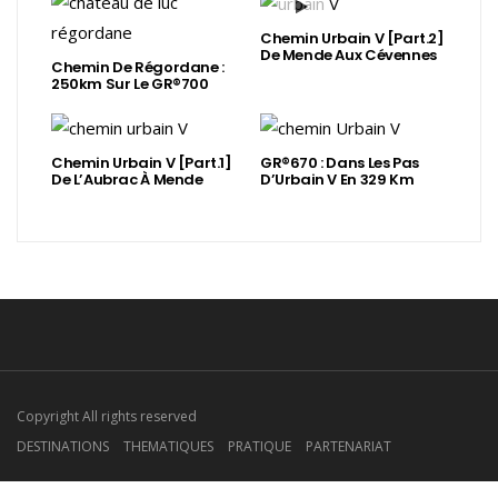
Chemin Urbain V [Part.2]
De Mende Aux Cévennes
Chemin De Régordane :
250km Sur Le GR®700
Chemin Urbain V [Part.1]
GR®670 : Dans Les Pas
De L’Aubrac À Mende
D’Urbain V En 329 Km
Copyright All rights reserved
DESTINATIONS
THEMATIQUES
PRATIQUE
PARTENARIAT