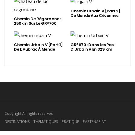
Chemin Urbain V [Part.2]
De Mende Aux Cévennes
Chemin De Régordane :
250km Sur Le GR®700
Chemin Urbain V [Part.1]
GR®670 : Dans Les Pas
De L’Aubrac À Mende
D’Urbain V En 329 Km
Copyright All rights reserved
DESTINATIONS
THEMATIQUES
PRATIQUE
PARTENARIAT