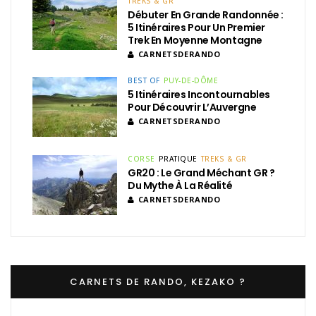
TREKS & GR
Débuter En Grande Randonnée :
5 Itinéraires Pour Un Premier
Trek En Moyenne Montagne
CARNETSDERANDO
BEST OF
PUY-DE-DÔME
5 Itinéraires Incontournables
Pour Découvrir L’Auvergne
CARNETSDERANDO
CORSE
PRATIQUE
TREKS & GR
GR20 : Le Grand Méchant GR ?
Du Mythe À La Réalité
CARNETSDERANDO
CARNETS DE RANDO, KEZAKO ?