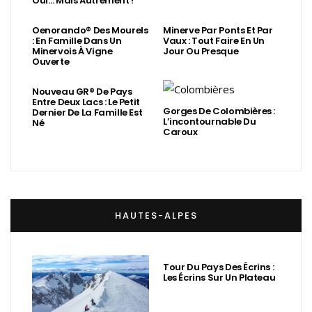
Oui… Mais Autrement !
Oenorando® Des Mourels
Minerve Par Ponts Et Par
: En Famille Dans Un
Vaux : Tout Faire En Un
Minervois À Vigne
Jour Ou Presque
Ouverte
Nouveau GR® De Pays
Entre Deux Lacs : Le Petit
Gorges De Colombières :
Dernier De La Famille Est
L’incontournable Du
Né
Caroux
HAUTES-ALPES
Tour Du Pays Des Écrins :
Les Écrins Sur Un Plateau