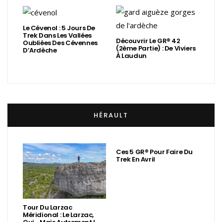
Le Cévenol : 5 Jours De
Trek Dans Les Vallées
Découvrir Le GR® 42
Oubliées Des Cévennes
(2ème Partie) : De Viviers
D’Ardèche
À Laudun
HÉRAULT
Ces 5 GR® Pour Faire Du
Trek En Avril
Tour Du Larzac
Méridional : Le Larzac,