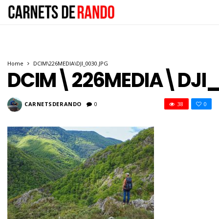
Home
DCIM\226MEDIA\DJI_0030.JPG
DCIM\226MEDIA\DJI_
CARNETSDERANDO
0
38
0