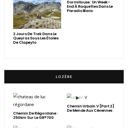
Dormillouse : Un Week-
End À Raquettes Dans Le
Paradis Blanc
2 Jours De Trek Dans Le
Queyras Sous Les Étoiles
De Clapeyto
LOZÈRE
Chemin Urbain V [Part.2]
De Mende Aux Cévennes
Chemin De Régordane :
250km Sur Le GR®700