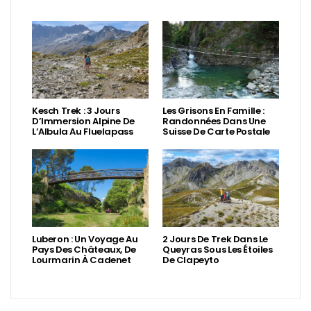
Kesch Trek : 3 Jours
Les Grisons En Famille :
D’Immersion Alpine De
Randonnées Dans Une
L’Albula Au Fluelapass
Suisse De Carte Postale
Luberon : Un Voyage Au
2 Jours De Trek Dans Le
Pays Des Châteaux, De
Queyras Sous Les Étoiles
Lourmarin À Cadenet
De Clapeyto