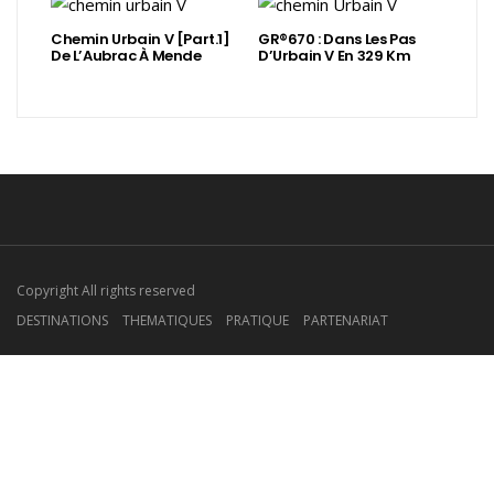
Chemin Urbain V [Part.1]
GR®670 : Dans Les Pas
De L’Aubrac À Mende
D’Urbain V En 329 Km
Copyright All rights reserved
DESTINATIONS
THEMATIQUES
PRATIQUE
PARTENARIAT