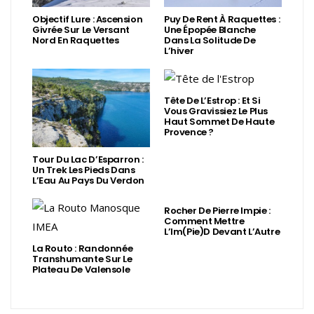
Objectif Lure : Ascension
Puy De Rent À Raquettes :
Givrée Sur Le Versant
Une Épopée Blanche
Nord En Raquettes
Dans La Solitude De
L’hiver
Tête De L’Estrop : Et Si
Vous Gravissiez Le Plus
Haut Sommet De Haute
Provence ?
Tour Du Lac D’Esparron :
Un Trek Les Pieds Dans
L’Eau Au Pays Du Verdon
Rocher De Pierre Impie :
Comment Mettre
L’Im(Pie)d Devant L’Autre
La Routo : Randonnée
Transhumante Sur Le
Plateau De Valensole