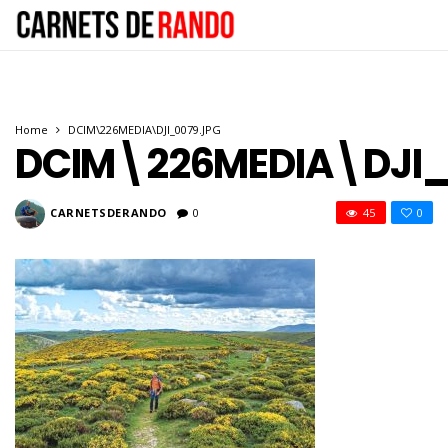
Home
DCIM\226MEDIA\DJI_0079.JPG
DCIM\226MEDIA\DJI_
CARNETSDERANDO
0
45
0