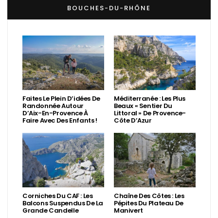
BOUCHES-DU-RHÔNE
Faites Le Plein D’idées De
Méditerranée : Les Plus
Randonnée Autour
Beaux « Sentier Du
D’Aix-En-Provence À
Littoral » De Provence-
Faire Avec Des Enfants !
Côte D’Azur
Corniches Du CAF : Les
Chaîne Des Côtes : Les
Balcons Suspendus De La
Pépites Du Plateau De
Grande Candelle
Manivert