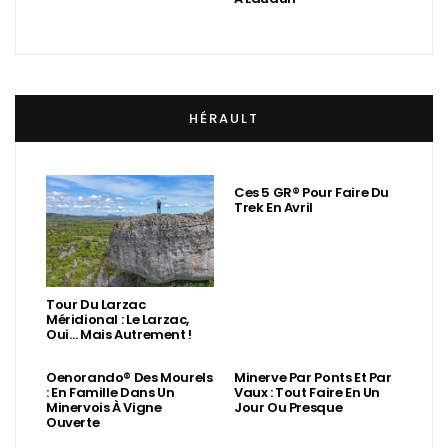
HÉRAULT
Ces 5 GR® Pour Faire Du
Trek En Avril
Tour Du Larzac
Méridional : Le Larzac,
Oui… Mais Autrement !
Oenorando® Des Mourels
Minerve Par Ponts Et Par
: En Famille Dans Un
Vaux : Tout Faire En Un
Minervois À Vigne
Jour Ou Presque
Ouverte