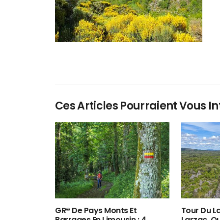
Ces Articles Pourraient Vous In
GR® De Pays Monts Et
Tour Du La
Barrages En Limousin : 4
Larzac, O