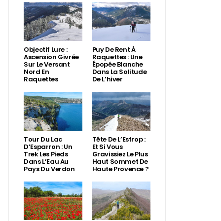
Objectif Lure :
Puy De Rent À
Ascension Givrée
Raquettes : Une
Sur Le Versant
Épopée Blanche
Nord En
Dans La Solitude
Raquettes
De L’hiver
Tour Du Lac
Tête De L’Estrop :
D’Esparron : Un
Et Si Vous
Trek Les Pieds
Gravissiez Le Plus
Dans L’Eau Au
Haut Sommet De
Pays Du Verdon
Haute Provence ?