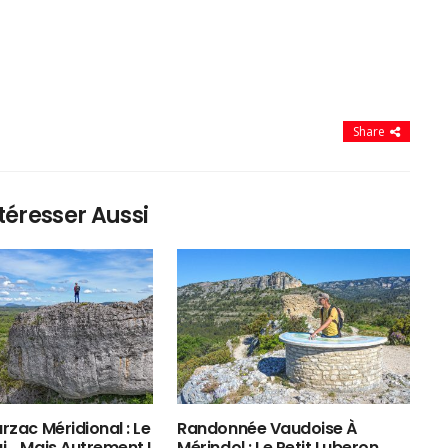
Share
téresser Aussi
rzac Méridional : Le
Randonnée Vaudoise À
ui… Mais Autrement !
Mérindol : Le Petit Luberon