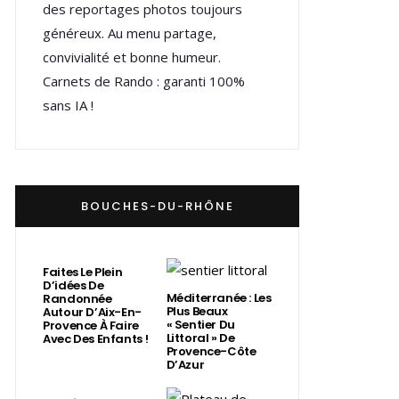
des reportages photos toujours
généreux. Au menu partage,
convivialité et bonne humeur.
Carnets de Rando : garanti 100%
sans IA !
BOUCHES-DU-RHÔNE
Faites Le Plein
D’idées De
Méditerranée : Les
Randonnée
Plus Beaux
Autour D’Aix-En-
« Sentier Du
Provence À Faire
Littoral » De
Avec Des Enfants !
Provence-Côte
D’Azur