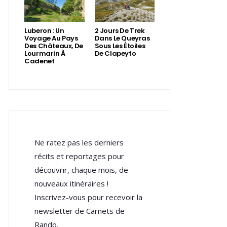
Luberon : Un
2 Jours De Trek
Voyage Au Pays
Dans Le Queyras
Des Châteaux, De
Sous Les Étoiles
Lourmarin À
De Clapeyto
Cadenet
Ne ratez pas les derniers
récits et reportages pour
découvrir, chaque mois, de
nouveaux itinéraires !
Inscrivez-vous pour recevoir la
newsletter de Carnets de
Rando.