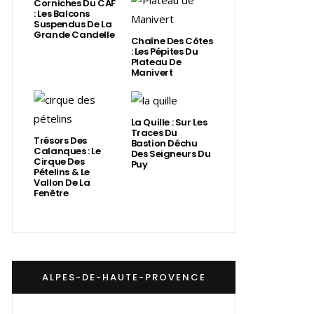
Corniches Du CAF
: Les Balcons
Suspendus De La
Grande Candelle
Chaîne Des Côtes
: Les Pépites Du
Plateau De
Manivert
La Quille : Sur Les
Traces Du
Trésors Des
Bastion Déchu
Calanques : Le
Des Seigneurs Du
Cirque Des
Puy
Pételins & Le
Vallon De La
Fenêtre
ALPES-DE-HAUTE-PROVENCE