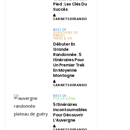
Pied : Les Clés Du
Succès
CARNETSDERANDO
BEST OF
QUESTIONS DE
RANDO
TREKS & GR
Débuter En
Grande
Randonnée : 5
Itinéraires Pour
Un Premier Trek
En Moyenne
Montagne
CARNETSDERANDO
BEST OF
PUY-DE-DÔME
5 Itinéraires
Incontournables
Pour Découvrir
L’Auvergne
CARNETSDERANDO