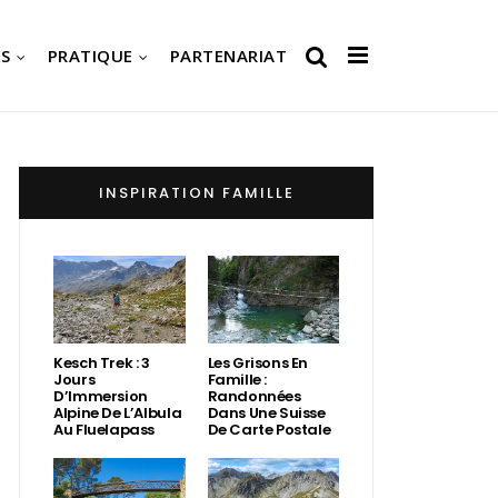
S
PRATIQUE
PARTENARIAT
INSPIRATION FAMILLE
Kesch Trek : 3
Les Grisons En
Jours
Famille :
D’Immersion
Randonnées
Alpine De L’Albula
Dans Une Suisse
Au Fluelapass
De Carte Postale