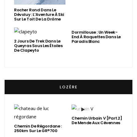
Rocher Rond Dans Le
Dévoluy : L’Aventure À Ski
Sur Le Toit De La Drôme
Dormillouse : Un Week-
End À Raquettes Dans Le
2 Jours De Trek Dans Le
Paradis Blanc
Queyras Sous Les Étoiles
De Clapeyto
LOZÈRE
Chemin Urbain V [Part.2]
De Mende Aux Cévennes
Chemin De Régordane :
250km Sur Le GR®700