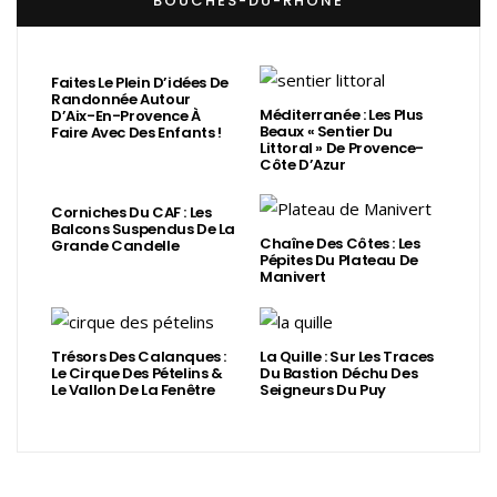
BOUCHES-DU-RHÔNE
Faites Le Plein D’idées De
Randonnée Autour
Méditerranée : Les Plus
D’Aix-En-Provence À
Beaux « Sentier Du
Faire Avec Des Enfants !
Littoral » De Provence-
Côte D’Azur
Corniches Du CAF : Les
Balcons Suspendus De La
Chaîne Des Côtes : Les
Grande Candelle
Pépites Du Plateau De
Manivert
Trésors Des Calanques :
La Quille : Sur Les Traces
Le Cirque Des Pételins &
Du Bastion Déchu Des
Le Vallon De La Fenêtre
Seigneurs Du Puy