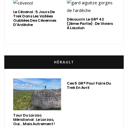
Le Cévenol : 5 Jours De
Trek Dans Les Vallées
Découvrir Le GR® 42
Oubliées Des Cévennes
(2ème Partie) : De Viviers
D’Ardèche
À Laudun
HÉRAULT
Ces 5 GR® Pour Faire Du
Trek En Avril
Tour Du Larzac
Méridional : Le Larzac,
Oui… Mais Autrement !