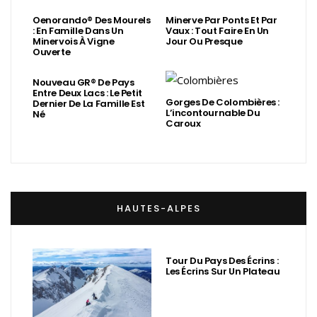
Oenorando® Des Mourels
Minerve Par Ponts Et Par
: En Famille Dans Un
Vaux : Tout Faire En Un
Minervois À Vigne
Jour Ou Presque
Ouverte
Nouveau GR® De Pays
Entre Deux Lacs : Le Petit
Gorges De Colombières :
Dernier De La Famille Est
L’incontournable Du
Né
Caroux
HAUTES-ALPES
Tour Du Pays Des Écrins :
Les Écrins Sur Un Plateau