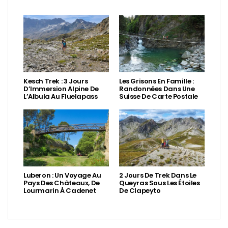
Kesch Trek : 3 Jours
Les Grisons En Famille :
D’Immersion Alpine De
Randonnées Dans Une
L’Albula Au Fluelapass
Suisse De Carte Postale
Luberon : Un Voyage Au
2 Jours De Trek Dans Le
Pays Des Châteaux, De
Queyras Sous Les Étoiles
Lourmarin À Cadenet
De Clapeyto