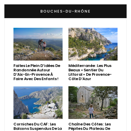
BOUCHES-DU-RHÔNE
Faites Le Plein D’idées De
Méditerranée : Les Plus
Randonnée Autour
Beaux « Sentier Du
D’Aix-En-Provence À
Littoral » De Provence-
Faire Avec Des Enfants !
Côte D’Azur
Corniches Du CAF : Les
Chaîne Des Côtes : Les
Balcons Suspendus De La
Pépites Du Plateau De