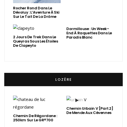
Rocher Rond Dans Le
Dévoluy : L’Aventure À Ski
Sur Le Toit De La Drôme
Dormillouse : Un Week-
End À Raquettes Dans Le
2 Jours De Trek Dans Le
Paradis Blanc
Queyras Sous Les Étoiles
De Clapeyto
LOZÈRE
Chemin Urbain V [Part.2]
De Mende Aux Cévennes
Chemin De Régordane :
250km Sur Le GR®700