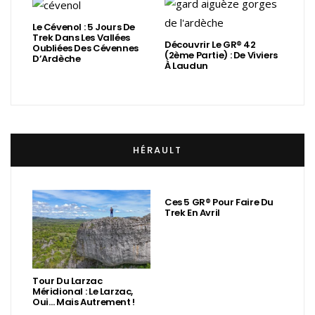
Le Cévenol : 5 Jours De
Trek Dans Les Vallées
Découvrir Le GR® 42
Oubliées Des Cévennes
(2ème Partie) : De Viviers
D’Ardèche
À Laudun
HÉRAULT
Ces 5 GR® Pour Faire Du
Trek En Avril
Tour Du Larzac
Méridional : Le Larzac,
Oui… Mais Autrement !