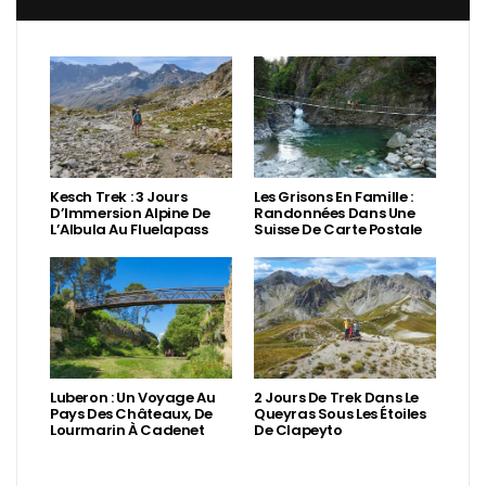
Kesch Trek : 3 Jours
Les Grisons En Famille :
D’Immersion Alpine De
Randonnées Dans Une
L’Albula Au Fluelapass
Suisse De Carte Postale
Luberon : Un Voyage Au
2 Jours De Trek Dans Le
Pays Des Châteaux, De
Queyras Sous Les Étoiles
Lourmarin À Cadenet
De Clapeyto