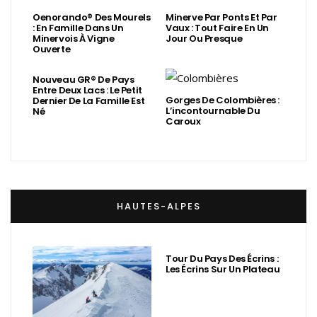
Oenorando® Des Mourels
Minerve Par Ponts Et Par
: En Famille Dans Un
Vaux : Tout Faire En Un
Minervois À Vigne
Jour Ou Presque
Ouverte
Nouveau GR® De Pays
Entre Deux Lacs : Le Petit
Gorges De Colombières :
Dernier De La Famille Est
L’incontournable Du
Né
Caroux
HAUTES-ALPES
Tour Du Pays Des Écrins :
Les Écrins Sur Un Plateau