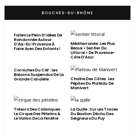
BOUCHES-DU-RHÔNE
Faites Le Plein D’idées De
Randonnée Autour
Méditerranée : Les Plus
D’Aix-En-Provence À
Beaux « Sentier Du
Faire Avec Des Enfants !
Littoral » De Provence-
Côte D’Azur
Corniches Du CAF : Les
Balcons Suspendus De La
Chaîne Des Côtes : Les
Grande Candelle
Pépites Du Plateau De
Manivert
Trésors Des Calanques :
La Quille : Sur Les Traces
Le Cirque Des Pételins &
Du Bastion Déchu Des
Le Vallon De La Fenêtre
Seigneurs Du Puy