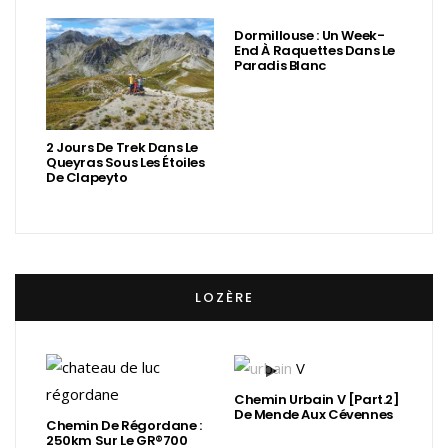
Dormillouse : Un Week-
End À Raquettes Dans Le
Paradis Blanc
2 Jours De Trek Dans Le
Queyras Sous Les Étoiles
De Clapeyto
LOZÈRE
Chemin Urbain V [Part.2]
De Mende Aux Cévennes
Chemin De Régordane :
250km Sur Le GR®700