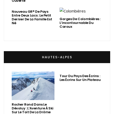
Ouverte
Nouveau GR® De Pays
Entre Deux Lacs : Le Petit
Gorges De Colombières :
Dernier De La Famille Est
L’incontournable Du
Né
Caroux
HAUTES-ALPES
Tour Du Pays Des Écrins :
Les Écrins Sur Un Plateau
Rocher Rond Dans Le
Dévoluy : L’Aventure À Ski
Sur Le Toit De La Drôme