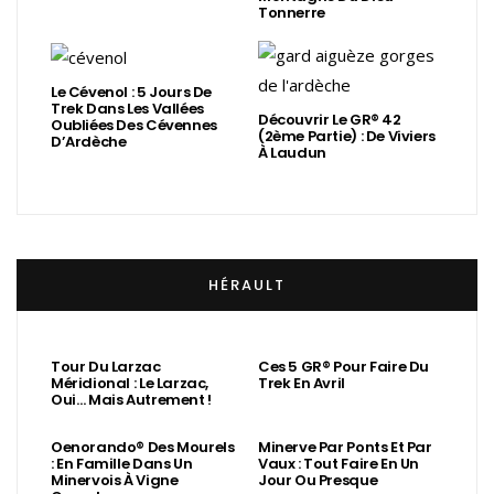
Tonnerre
Le Cévenol : 5 Jours De
Trek Dans Les Vallées
Découvrir Le GR® 42
Oubliées Des Cévennes
(2ème Partie) : De Viviers
D’Ardèche
À Laudun
HÉRAULT
Tour Du Larzac
Ces 5 GR® Pour Faire Du
Méridional : Le Larzac,
Trek En Avril
Oui… Mais Autrement !
Oenorando® Des Mourels
Minerve Par Ponts Et Par
: En Famille Dans Un
Vaux : Tout Faire En Un
Minervois À Vigne
Jour Ou Presque