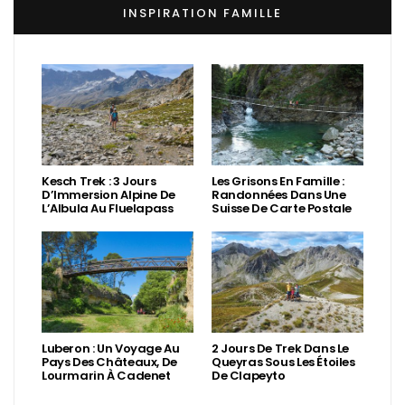
INSPIRATION FAMILLE
Kesch Trek : 3 Jours
Les Grisons En Famille :
D’Immersion Alpine De
Randonnées Dans Une
L’Albula Au Fluelapass
Suisse De Carte Postale
Luberon : Un Voyage Au
2 Jours De Trek Dans Le
Pays Des Châteaux, De
Queyras Sous Les Étoiles
Lourmarin À Cadenet
De Clapeyto