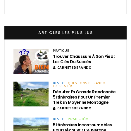
ARTICLES LES PLUS LUS
PRATIQUE
Trouver Chaussure À Son Pied :
Les Clés Du Succès
CARNETSDERANDO
BEST OF
QUESTIONS DE RANDO
TREKS & GR
Débuter En Grande Randonnée :
5 Itinéraires Pour Un Premier
Trek En Moyenne Montagne
CARNETSDERANDO
BEST OF
PUY-DE-DÔME
5 Itinéraires Incontournables
Pour Découvrir L’Auvergne