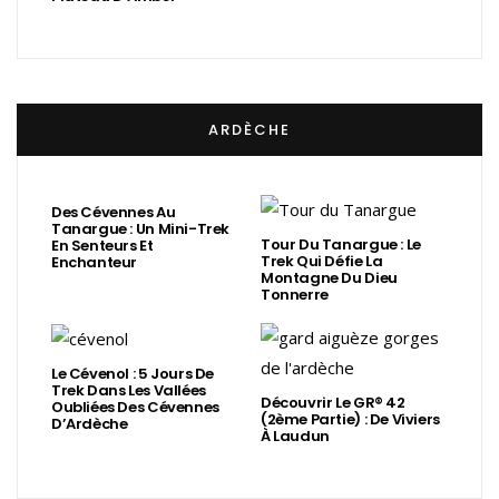
ARDÈCHE
Des Cévennes Au
Tanargue : Un Mini-Trek
Tour Du Tanargue : Le
En Senteurs Et
Trek Qui Défie La
Enchanteur
Montagne Du Dieu
Tonnerre
Le Cévenol : 5 Jours De
Trek Dans Les Vallées
Découvrir Le GR® 42
Oubliées Des Cévennes
(2ème Partie) : De Viviers
D’Ardèche
À Laudun