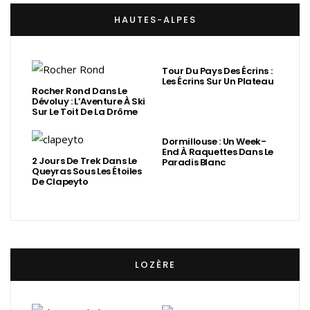
HAUTES-ALPES
Tour Du Pays Des Écrins :
Les Écrins Sur Un Plateau
Rocher Rond Dans Le
Dévoluy : L’Aventure À Ski
Sur Le Toit De La Drôme
Dormillouse : Un Week-
End À Raquettes Dans Le
2 Jours De Trek Dans Le
Paradis Blanc
Queyras Sous Les Étoiles
De Clapeyto
LOZÈRE