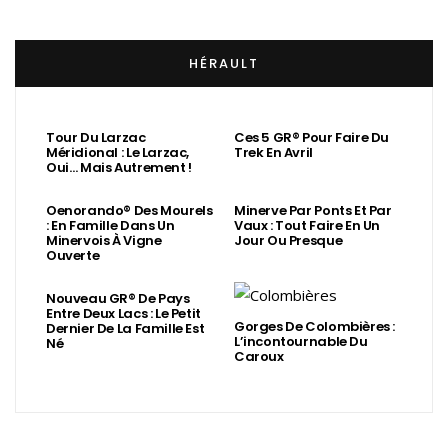
HÉRAULT
Tour Du Larzac
Ces 5 GR® Pour Faire Du
Méridional : Le Larzac,
Trek En Avril
Oui… Mais Autrement !
Oenorando® Des Mourels
Minerve Par Ponts Et Par
: En Famille Dans Un
Vaux : Tout Faire En Un
Minervois À Vigne
Jour Ou Presque
Ouverte
Nouveau GR® De Pays
Entre Deux Lacs : Le Petit
Gorges De Colombières :
Dernier De La Famille Est
L’incontournable Du
Né
Caroux