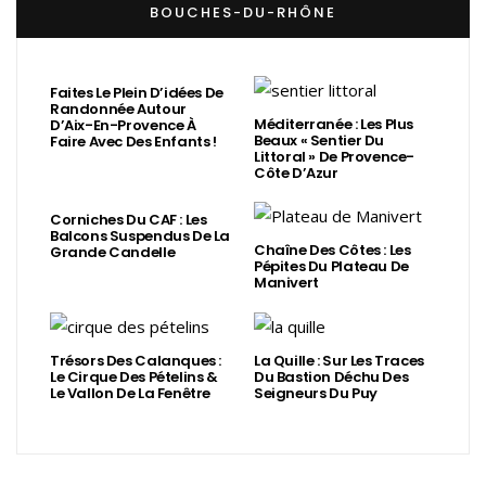
BOUCHES-DU-RHÔNE
Faites Le Plein D’idées De
Randonnée Autour
Méditerranée : Les Plus
D’Aix-En-Provence À
Beaux « Sentier Du
Faire Avec Des Enfants !
Littoral » De Provence-
Côte D’Azur
Corniches Du CAF : Les
Balcons Suspendus De La
Chaîne Des Côtes : Les
Grande Candelle
Pépites Du Plateau De
Manivert
Trésors Des Calanques :
La Quille : Sur Les Traces
Le Cirque Des Pételins &
Du Bastion Déchu Des
Le Vallon De La Fenêtre
Seigneurs Du Puy