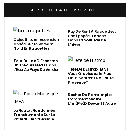
ALPES-DE-HAUTE-PROVENCE
Puy De Rent À Raquettes :
Une Épopée Blanche
Objectif Lure : Ascension
Dans La Solitude De
Givrée Sur Le Versant
L’hiver
Nord En Raquettes
Tour Du Lac D’Esparron :
Un Trek Les Pieds Dans
Tête De L’Estrop : Et Si
L’Eau Au Pays Du Verdon
Vous Gravissiez Le Plus
Haut Sommet De Haute
Provence ?
Rocher De Pierre Impie :
Comment Mettre
L’Im(Pie)d Devant L’Autre
La Routo : Randonnée
Transhumante Sur Le
Plateau De Valensole