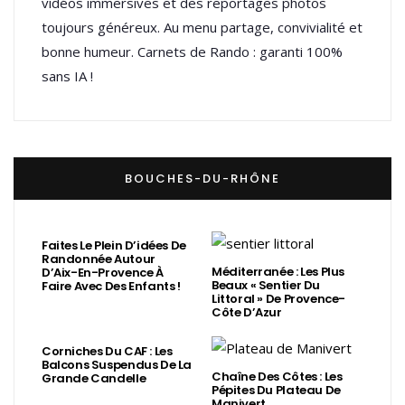
vidéos immersives et des reportages photos
toujours généreux. Au menu partage, convivialité et
bonne humeur. Carnets de Rando : garanti 100%
sans IA !
BOUCHES-DU-RHÔNE
Faites Le Plein D’idées De
Randonnée Autour
Méditerranée : Les Plus
D’Aix-En-Provence À
Beaux « Sentier Du
Faire Avec Des Enfants !
Littoral » De Provence-
Côte D’Azur
Corniches Du CAF : Les
Balcons Suspendus De La
Chaîne Des Côtes : Les
Grande Candelle
Pépites Du Plateau De
Manivert