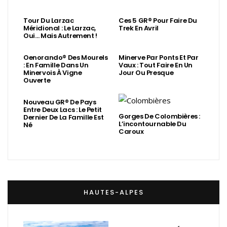
Tour Du Larzac
Ces 5 GR® Pour Faire Du
Méridional : Le Larzac,
Trek En Avril
Oui… Mais Autrement !
Oenorando® Des Mourels
Minerve Par Ponts Et Par
: En Famille Dans Un
Vaux : Tout Faire En Un
Minervois À Vigne
Jour Ou Presque
Ouverte
Nouveau GR® De Pays
Entre Deux Lacs : Le Petit
Gorges De Colombières :
Dernier De La Famille Est
L’incontournable Du
Né
Caroux
HAUTES-ALPES