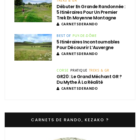
TREKS & GR
Débuter En Grande Randonnée :
5 Itinéraires Pour Un Premier
Trek En Moyenne Montagne
CARNETSDERANDO
BEST OF
PUY-DE-DÔME
5 Itinéraires Incontournables
Pour Découvrir L’Auvergne
CARNETSDERANDO
CORSE
PRATIQUE
TREKS & GR
GR20 : Le Grand Méchant GR ?
Du Mythe À La Réalité
CARNETSDERANDO
CARNETS DE RANDO, KEZAKO ?