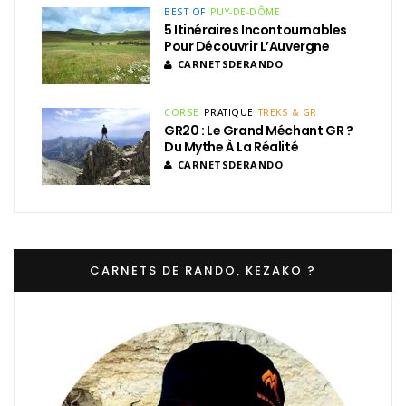
BEST OF
PUY-DE-DÔME
5 Itinéraires Incontournables
Pour Découvrir L’Auvergne
CARNETSDERANDO
CORSE
PRATIQUE
TREKS & GR
GR20 : Le Grand Méchant GR ?
Du Mythe À La Réalité
CARNETSDERANDO
CARNETS DE RANDO, KEZAKO ?