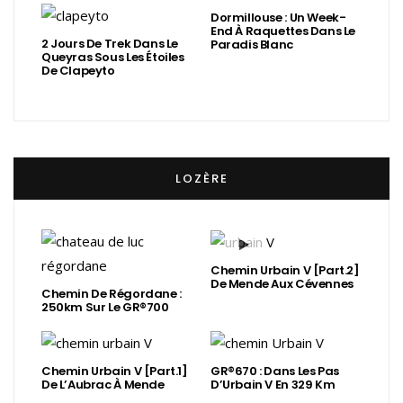
Dormillouse : Un Week-
End À Raquettes Dans Le
2 Jours De Trek Dans Le
Paradis Blanc
Queyras Sous Les Étoiles
De Clapeyto
LOZÈRE
Chemin Urbain V [Part.2]
De Mende Aux Cévennes
Chemin De Régordane :
250km Sur Le GR®700
Chemin Urbain V [Part.1]
GR®670 : Dans Les Pas
De L’Aubrac À Mende
D’Urbain V En 329 Km