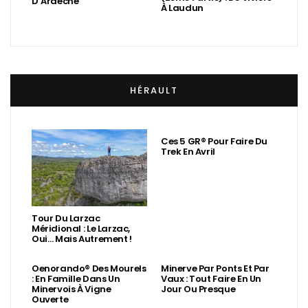
D’Ardèche
À Laudun
HÉRAULT
Ces 5 GR® Pour Faire Du
Trek En Avril
Tour Du Larzac
Méridional : Le Larzac,
Oui… Mais Autrement !
Oenorando® Des Mourels
Minerve Par Ponts Et Par
: En Famille Dans Un
Vaux : Tout Faire En Un
Minervois À Vigne
Jour Ou Presque
Ouverte