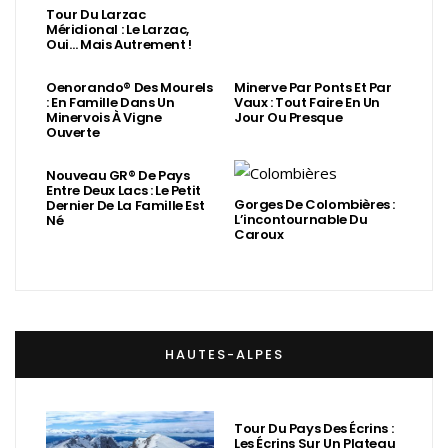
Tour Du Larzac
Méridional : Le Larzac,
Oui… Mais Autrement !
Oenorando® Des Mourels
Minerve Par Ponts Et Par
: En Famille Dans Un
Vaux : Tout Faire En Un
Minervois À Vigne
Jour Ou Presque
Ouverte
Nouveau GR® De Pays
Entre Deux Lacs : Le Petit
Gorges De Colombières :
Dernier De La Famille Est
L’incontournable Du
Né
Caroux
HAUTES-ALPES
Tour Du Pays Des Écrins :
Les Écrins Sur Un Plateau