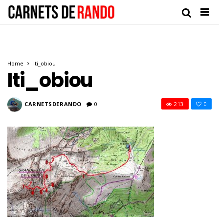
Home
Iti_obiou
Iti_obiou
CARNETSDERANDO
0
213
0