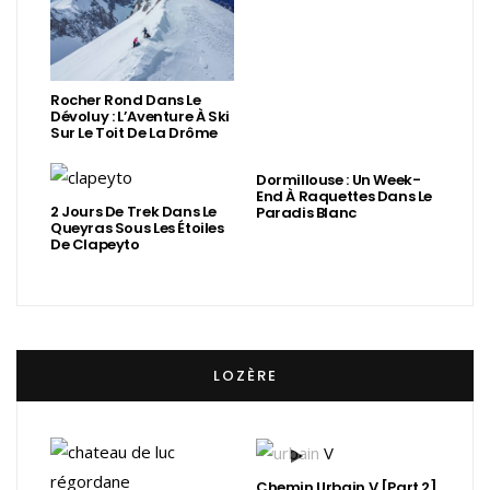
Rocher Rond Dans Le
Dévoluy : L’Aventure À Ski
Sur Le Toit De La Drôme
Dormillouse : Un Week-
End À Raquettes Dans Le
2 Jours De Trek Dans Le
Paradis Blanc
Queyras Sous Les Étoiles
De Clapeyto
LOZÈRE
Chemin Urbain V [Part.2]