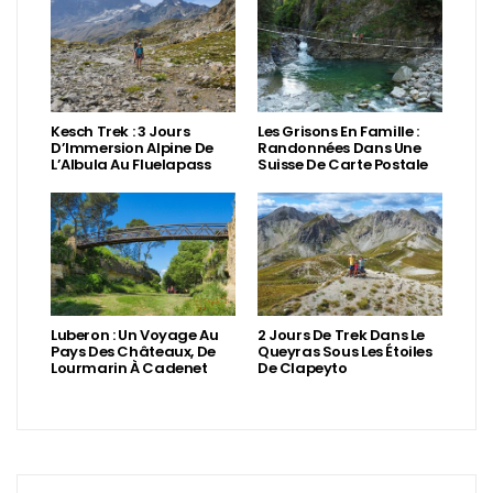
Kesch Trek : 3 Jours
Les Grisons En Famille :
D’Immersion Alpine De
Randonnées Dans Une
L’Albula Au Fluelapass
Suisse De Carte Postale
Luberon : Un Voyage Au
2 Jours De Trek Dans Le
Pays Des Châteaux, De
Queyras Sous Les Étoiles
Lourmarin À Cadenet
De Clapeyto