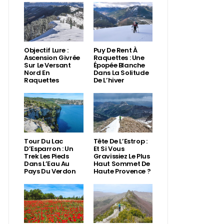
Objectif Lure :
Puy De Rent À
Ascension Givrée
Raquettes : Une
Sur Le Versant
Épopée Blanche
Nord En
Dans La Solitude
Raquettes
De L’hiver
Tour Du Lac
Tête De L’Estrop :
D’Esparron : Un
Et Si Vous
Trek Les Pieds
Gravissiez Le Plus
Dans L’Eau Au
Haut Sommet De
Pays Du Verdon
Haute Provence ?