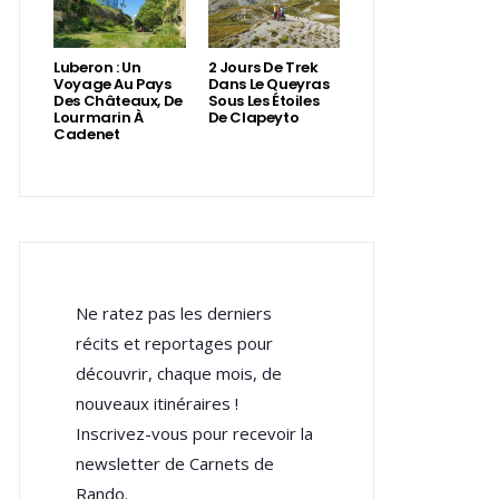
Luberon : Un
2 Jours De Trek
Voyage Au Pays
Dans Le Queyras
Des Châteaux, De
Sous Les Étoiles
Lourmarin À
De Clapeyto
Cadenet
Ne ratez pas les derniers
récits et reportages pour
découvrir, chaque mois, de
nouveaux itinéraires !
Inscrivez-vous pour recevoir la
newsletter de Carnets de
Rando.