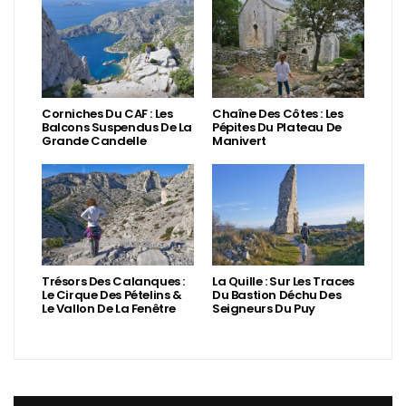
Corniches Du CAF : Les
Chaîne Des Côtes : Les
Balcons Suspendus De La
Pépites Du Plateau De
Grande Candelle
Manivert
Trésors Des Calanques :
La Quille : Sur Les Traces
Le Cirque Des Pételins &
Du Bastion Déchu Des
Le Vallon De La Fenêtre
Seigneurs Du Puy