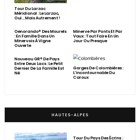
Tour Du Larzac
Méridional : Le Larzac,
Oui… Mais Autrement !
Oenorando® Des Mourels
Minerve Par Ponts Et Par
: En Famille Dans Un
Vaux : Tout Faire En Un
Minervois À Vigne
Jour Ou Presque
Ouverte
Nouveau GR® De Pays
Entre Deux Lacs : Le Petit
Gorges De Colombières :
Dernier De La Famille Est
L’incontournable Du
Né
Caroux
HAUTES-ALPES
Tour Du Pays Des Écrins :