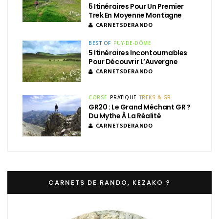
5 Itinéraires Pour Un Premier
Trek En Moyenne Montagne
CARNETSDERANDO
BEST OF
PUY-DE-DÔME
5 Itinéraires Incontournables
Pour Découvrir L’Auvergne
CARNETSDERANDO
CORSE
PRATIQUE
TREKS & GR
GR20 : Le Grand Méchant GR ?
Du Mythe À La Réalité
CARNETSDERANDO
CARNETS DE RANDO, KEZAKO ?