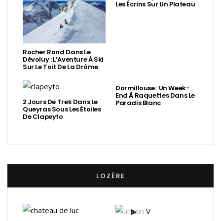
Les Écrins Sur Un Plateau
Rocher Rond Dans Le
Dévoluy : L’Aventure À Ski
Sur Le Toit De La Drôme
Dormillouse : Un Week-
End À Raquettes Dans Le
2 Jours De Trek Dans Le
Paradis Blanc
Queyras Sous Les Étoiles
De Clapeyto
LOZÈRE