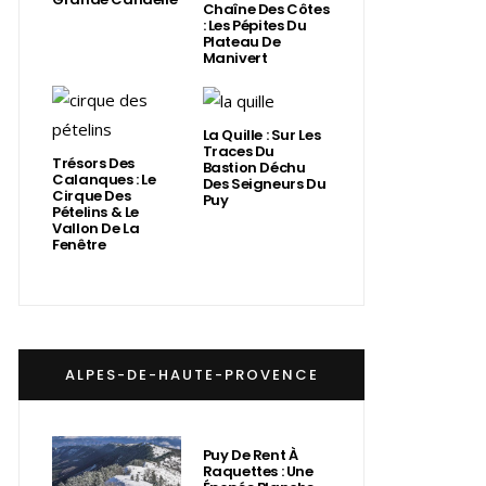
Chaîne Des Côtes
: Les Pépites Du
Plateau De
Manivert
La Quille : Sur Les
Traces Du
Trésors Des
Bastion Déchu
Calanques : Le
Des Seigneurs Du
Cirque Des
Puy
Pételins & Le
Vallon De La
Fenêtre
ALPES-DE-HAUTE-PROVENCE
Puy De Rent À
Raquettes : Une