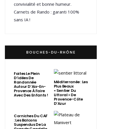
convivialité et bonne humeur.
Carnets de Rando : garanti 100%
sans IA !
BOUCHES-DU-RHÔNE
Faites Le Plein
D’idées De
Méditerranée : Les
Randonnée
Plus Beaux
Autour D’Aix-En-
« Sentier Du
Provence À Faire
Littoral » De
Avec Des Enfants !
Provence-Côte
D’Azur
Corniches Du CAF
: Les Balcons
Suspendus De La
Grande Candelle