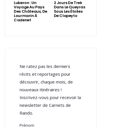
Luberon : Un
2 Jours De Trek
Voyage Au Pays
Dans Le Queyras
Des Châteaux, De
Sous Les Étoiles
Lourmarin À
De Clapeyto
Cadenet
Ne ratez pas les derniers
récits et reportages pour
découvrir, chaque mois, de
nouveaux itinéraires !
Inscrivez-vous pour recevoir la
newsletter de Carnets de
Rando.
Prénom