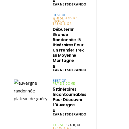
CARNETSDERANDO
BEST OF
QUESTIONS DE
RANDO
TREKS & GR
Débuter En
Grande
Randonnée : 5
Itinéraires Pour
Un Premier Trek
En Moyenne
Montagne
CARNETSDERANDO
BEST OF
PUY-DE-DÔME
5 Itinéraires
Incontournables
Pour Découvrir
L’Auvergne
CARNETSDERANDO
CORSE
PRATIQUE
TREKS & GR