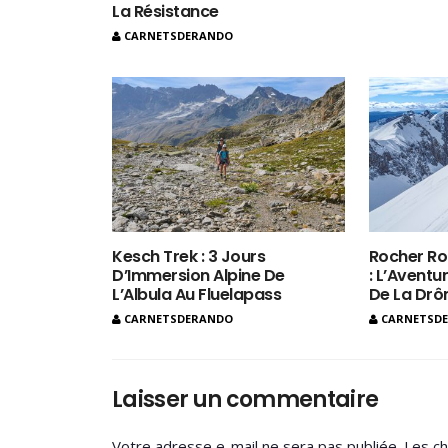
La Résistance
CARNETSDERANDO
Kesch Trek : 3 Jours
Rocher Ro
D’Immersion Alpine De
: L’Aventur
L’Albula Au Fluelapass
De La Dr
CARNETSDERANDO
CARNETSD
Laisser un commentaire
Votre adresse e-mail ne sera pas publiée.
Les ch