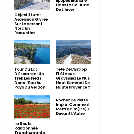
Épopée Blanche
Dans La Solitude
De L’hiver
Objectif Lure :
Ascension Givrée
Sur Le Versant
Nord En
Raquettes
Tour Du Lac
Tête De L’Estrop :
D’Esparron : Un
Et Si Vous
Trek Les Pieds
Gravissiez Le Plus
Dans L’Eau Au
Haut Sommet De
Pays Du Verdon
Haute Provence ?
Rocher De Pierre
Impie : Comment
Mettre L’Im(Pie)d
Devant L’Autre
La Routo :
Randonnée
Transhumante