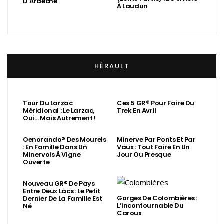
D’Ardèche
À Laudun
HÉRAULT
Tour Du Larzac
Ces 5 GR® Pour Faire Du
Méridional : Le Larzac,
Trek En Avril
Oui… Mais Autrement !
Oenorando® Des Mourels
Minerve Par Ponts Et Par
: En Famille Dans Un
Vaux : Tout Faire En Un
Minervois À Vigne
Jour Ou Presque
Ouverte
Nouveau GR® De Pays
Entre Deux Lacs : Le Petit
Gorges De Colombières :
Dernier De La Famille Est
L’incontournable Du
Né
Caroux