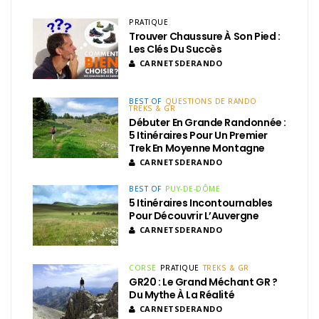
PRATIQUE
Trouver Chaussure À Son Pied :
Les Clés Du Succès
CARNETSDERANDO
BEST OF
QUESTIONS DE RANDO
TREKS & GR
Débuter En Grande Randonnée :
5 Itinéraires Pour Un Premier
Trek En Moyenne Montagne
CARNETSDERANDO
BEST OF
PUY-DE-DÔME
5 Itinéraires Incontournables
Pour Découvrir L’Auvergne
CARNETSDERANDO
CORSE
PRATIQUE
TREKS & GR
GR20 : Le Grand Méchant GR ?
Du Mythe À La Réalité
CARNETSDERANDO