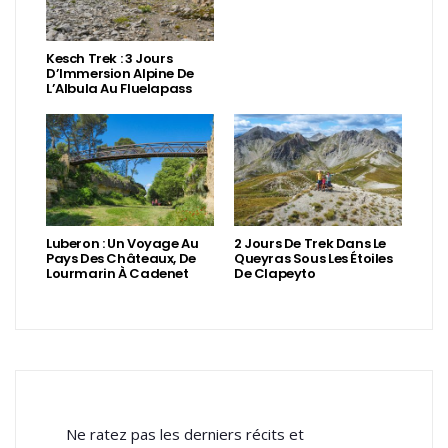
Kesch Trek : 3 Jours
D’Immersion Alpine De
L’Albula Au Fluelapass
Luberon : Un Voyage Au
2 Jours De Trek Dans Le
Pays Des Châteaux, De
Queyras Sous Les Étoiles
Lourmarin À Cadenet
De Clapeyto
Ne ratez pas les derniers récits et