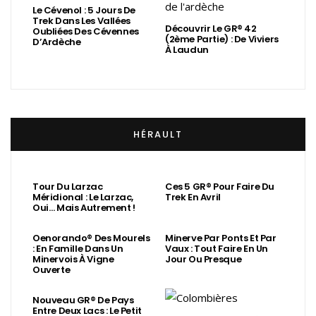
Le Cévenol : 5 Jours De
Trek Dans Les Vallées
Découvrir Le GR® 42
Oubliées Des Cévennes
(2ème Partie) : De Viviers
D’Ardèche
À Laudun
HÉRAULT
Tour Du Larzac
Ces 5 GR® Pour Faire Du
Méridional : Le Larzac,
Trek En Avril
Oui… Mais Autrement !
Oenorando® Des Mourels
Minerve Par Ponts Et Par
: En Famille Dans Un
Vaux : Tout Faire En Un
Minervois À Vigne
Jour Ou Presque
Ouverte
Nouveau GR® De Pays
Entre Deux Lacs : Le Petit