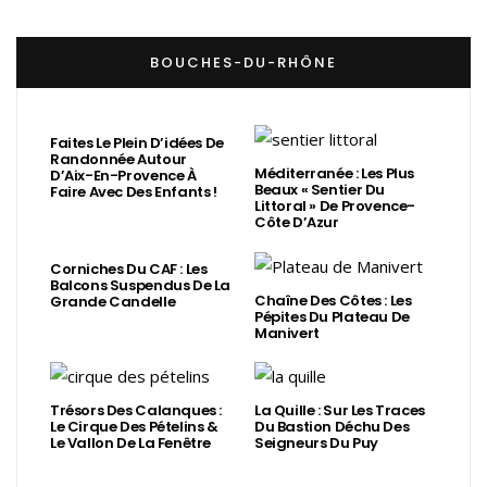
BOUCHES-DU-RHÔNE
Faites Le Plein D’idées De
Randonnée Autour
Méditerranée : Les Plus
D’Aix-En-Provence À
Beaux « Sentier Du
Faire Avec Des Enfants !
Littoral » De Provence-
Côte D’Azur
Corniches Du CAF : Les
Balcons Suspendus De La
Chaîne Des Côtes : Les
Grande Candelle
Pépites Du Plateau De
Manivert
Trésors Des Calanques :
La Quille : Sur Les Traces
Le Cirque Des Pételins &
Du Bastion Déchu Des
Le Vallon De La Fenêtre
Seigneurs Du Puy