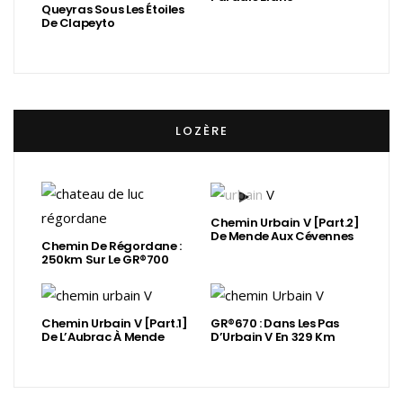
Queyras Sous Les Étoiles
De Clapeyto
LOZÈRE
Chemin Urbain V [Part.2]
De Mende Aux Cévennes
Chemin De Régordane :
250km Sur Le GR®700
Chemin Urbain V [Part.1]
GR®670 : Dans Les Pas
De L’Aubrac À Mende
D’Urbain V En 329 Km