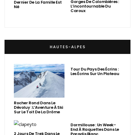
Gorges De Colombières :
Dernier De La Famille Est
L’incontournable Du
Né
Caroux
HAUTES-ALPES
Tour Du Pays Des Écrins :
Les Écrins Sur Un Plateau
Rocher Rond Dans Le
Dévoluy : L’Aventure À Ski
Sur Le Toit De La Drôme
Dormillouse : Un Week-
End À Raquettes Dans Le
2 Jours De Trek Dans Le
Paradis Blanc