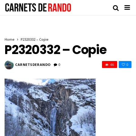
Home
P2320332 – Copie
P2320332 – Copie
CARNETSDERANDO
0
46
0