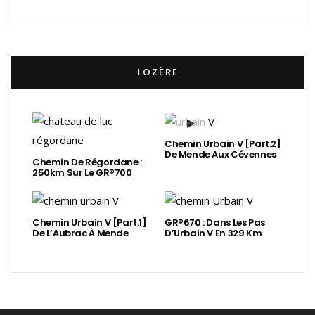
LOZÈRE
Chemin Urbain V [Part.2]
De Mende Aux Cévennes
Chemin De Régordane :
250km Sur Le GR®700
Chemin Urbain V [Part.1]
GR®670 : Dans Les Pas
De L’Aubrac À Mende
D’Urbain V En 329 Km