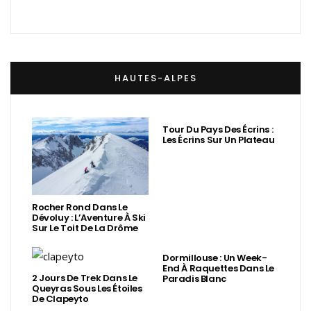
HAUTES-ALPES
Tour Du Pays Des Écrins :
Les Écrins Sur Un Plateau
Rocher Rond Dans Le
Dévoluy : L’Aventure À Ski
Sur Le Toit De La Drôme
Dormillouse : Un Week-
End À Raquettes Dans Le
2 Jours De Trek Dans Le
Paradis Blanc
Queyras Sous Les Étoiles
De Clapeyto