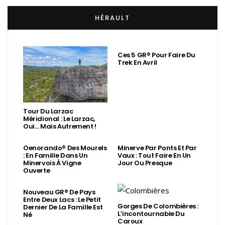
HÉRAULT
Ces 5 GR® Pour Faire Du
Trek En Avril
Tour Du Larzac
Méridional : Le Larzac,
Oui… Mais Autrement !
Oenorando® Des Mourels
Minerve Par Ponts Et Par
: En Famille Dans Un
Vaux : Tout Faire En Un
Minervois À Vigne
Jour Ou Presque
Ouverte
Nouveau GR® De Pays
Entre Deux Lacs : Le Petit
Gorges De Colombières :
Dernier De La Famille Est
L’incontournable Du
Né
Caroux