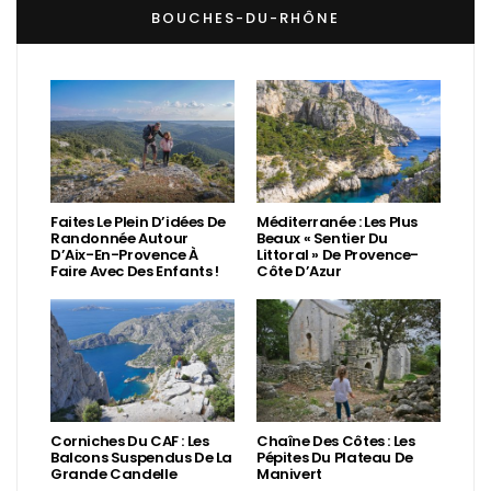
BOUCHES-DU-RHÔNE
Faites Le Plein D’idées De
Méditerranée : Les Plus
Randonnée Autour
Beaux « Sentier Du
D’Aix-En-Provence À
Littoral » De Provence-
Faire Avec Des Enfants !
Côte D’Azur
Corniches Du CAF : Les
Chaîne Des Côtes : Les
Balcons Suspendus De La
Pépites Du Plateau De
Grande Candelle
Manivert