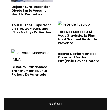
Objectif Lure : Ascension
Givrée Sur Le Versant
Nord En Raquettes
Tour Du Lac D’Esparron :
Un Trek Les Pieds Dans
Tête De L’Estrop : Et Si
L’Eau Au Pays Du Verdon
Vous Gravissiez Le Plus
Haut Sommet De Haute
Provence ?
Rocher De Pierre Impie :
Comment Mettre
L’Im(Pie)d Devant L’Autre
La Routo : Randonnée
Transhumante Sur Le
Plateau De Valensole
DRÔME