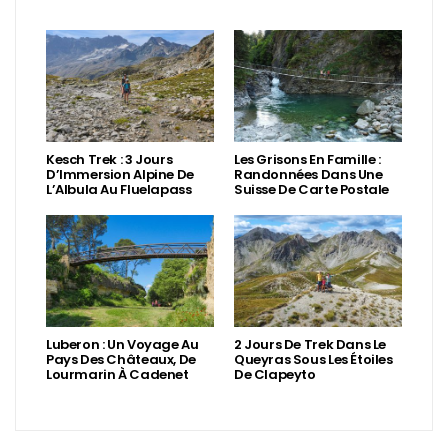
Kesch Trek : 3 Jours
Les Grisons En Famille :
D’Immersion Alpine De
Randonnées Dans Une
L’Albula Au Fluelapass
Suisse De Carte Postale
Luberon : Un Voyage Au
2 Jours De Trek Dans Le
Pays Des Châteaux, De
Queyras Sous Les Étoiles
Lourmarin À Cadenet
De Clapeyto