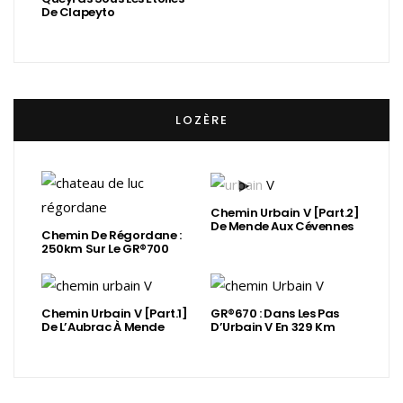
De Clapeyto
LOZÈRE
Chemin Urbain V [Part.2]
De Mende Aux Cévennes
Chemin De Régordane :
250km Sur Le GR®700
Chemin Urbain V [Part.1]
GR®670 : Dans Les Pas
De L’Aubrac À Mende
D’Urbain V En 329 Km