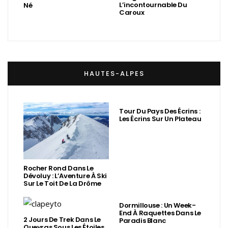
L’incontournable Du
Né
Caroux
HAUTES-ALPES
Tour Du Pays Des Écrins :
Les Écrins Sur Un Plateau
Rocher Rond Dans Le
Dévoluy : L’Aventure À Ski
Sur Le Toit De La Drôme
Dormillouse : Un Week-
End À Raquettes Dans Le
2 Jours De Trek Dans Le
Paradis Blanc
Queyras Sous Les Étoiles