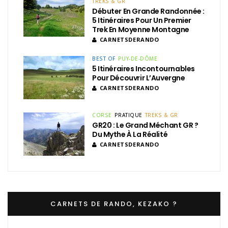
TREKS & GR
Débuter En Grande Randonnée :
5 Itinéraires Pour Un Premier
Trek En Moyenne Montagne
CARNETSDERANDO
BEST OF
PUY-DE-DÔME
5 Itinéraires Incontournables
Pour Découvrir L’Auvergne
CARNETSDERANDO
CORSE
PRATIQUE
TREKS & GR
GR20 : Le Grand Méchant GR ?
Du Mythe À La Réalité
CARNETSDERANDO
CARNETS DE RANDO, KEZAKO ?