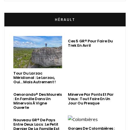
HÉRAULT
Ces 5 GR® Pour Faire Du
Trek En Avril
Tour Du Larzac
Méridional : Le Larzac,
Oui… Mais Autrement !
Oenorando® Des Mourels
Minerve Par Ponts Et Par
: En Famille Dans Un
Vaux : Tout Faire En Un
Minervois À Vigne
Jour Ou Presque
Ouverte
Nouveau GR® De Pays
Entre Deux Lacs : Le Petit
Gorges De Colombières :
Dernier De La Famille Est