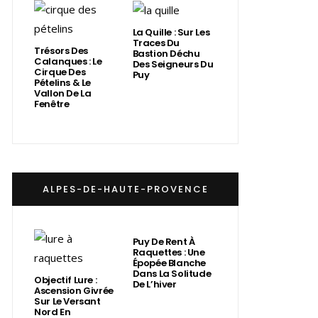
La Quille : Sur Les
Traces Du
Trésors Des
Bastion Déchu
Calanques : Le
Des Seigneurs Du
Cirque Des
Puy
Pételins & Le
Vallon De La
Fenêtre
ALPES-DE-HAUTE-PROVENCE
Puy De Rent À
Raquettes : Une
Épopée Blanche
Dans La Solitude
Objectif Lure :
De L’hiver
Ascension Givrée
Sur Le Versant
Nord En