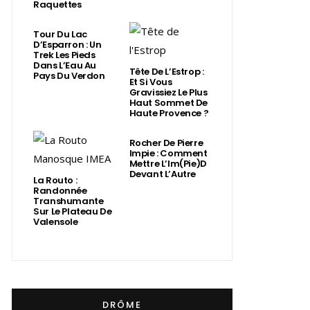
Raquettes
Tour Du Lac
D’Esparron : Un
Trek Les Pieds
Dans L’Eau Au
Tête De L’Estrop :
Pays Du Verdon
Et Si Vous
Gravissiez Le Plus
Haut Sommet De
Haute Provence ?
Rocher De Pierre
Impie : Comment
Mettre L’Im(Pie)d
Devant L’Autre
La Routo :
Randonnée
Transhumante
Sur Le Plateau De
Valensole
DRÔME