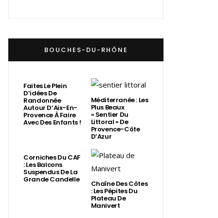
BOUCHES-DU-RHÔNE
Faites Le Plein
D’idées De
Méditerranée : Les
Randonnée
Plus Beaux
Autour D’Aix-En-
« Sentier Du
Provence À Faire
Littoral » De
Avec Des Enfants !
Provence-Côte
D’Azur
Corniches Du CAF
: Les Balcons
Suspendus De La
Grande Candelle
Chaîne Des Côtes
: Les Pépites Du
Plateau De
Manivert