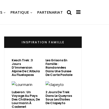
S
PRATIQUE
PARTENARIAT
INSPIRATION FAMILLE
Kesch Trek : 3
Les Grisons En
Jours
Famille :
D’Immersion
Randonnées
Alpine De L’Albula
Dans Une Suisse
Au Fluelapass
De Carte Postale
Luberon : Un
2 Jours De Trek
Voyage Au Pays
Dans Le Queyras
Des Châteaux, De
Sous Les Étoiles
Lourmarin À
De Clapeyto
Cadenet