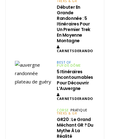
TREKS & GR
Débuter En
Grande
Randonnée : 5
Itinéraires Pour
Un Premier Trek
En Moyenne
Montagne
CARNETSDERANDO
BEST OF
PUY-DE-DÔME
5 Itinéraires
Incontournables
Pour Découvrir
L’Auvergne
CARNETSDERANDO
CORSE
PRATIQUE
TREKS & GR
GR20 : Le Grand
Méchant GR ? Du
Mythe À La
Réalité