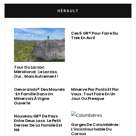
HÉRAULT
Ces 5 GR® Pour Faire Du
Trek En Avril
Tour Du Larzac
Méridional : Le Larzac,
Oui… Mais Autrement !
Oenorando® Des Mourels
Minerve Par Ponts Et Par
: En Famille Dans Un
Vaux : Tout Faire En Un
Minervois À Vigne
Jour Ou Presque
Ouverte
Nouveau GR® De Pays
Entre Deux Lacs : Le Petit
Gorges De Colombières :
Dernier De La Famille Est
L’incontournable Du
Né
Caroux