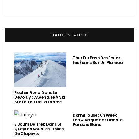
HAUTES-ALPES
Tour Du Pays Des Écrins :
Les Écrins Sur Un Plateau
Rocher Rond Dans Le
Dévoluy : L’Aventure À Ski
Sur Le Toit De La Drôme
Dormillouse : Un Week-
End À Raquettes Dans Le
2 Jours De Trek Dans Le
Paradis Blanc
Queyras Sous Les Étoiles
De Clapeyto