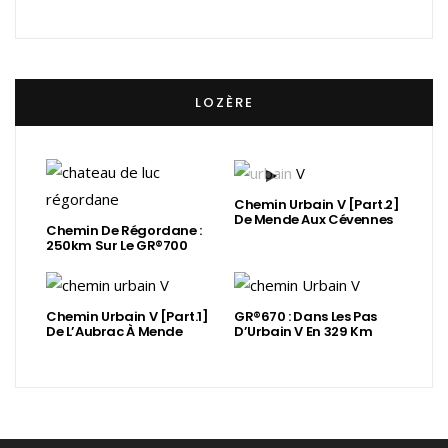
LOZÈRE
Chemin Urbain V [Part.2]
De Mende Aux Cévennes
Chemin De Régordane :
250km Sur Le GR®700
Chemin Urbain V [Part.1]
GR®670 : Dans Les Pas
De L’Aubrac À Mende
D’Urbain V En 329 Km