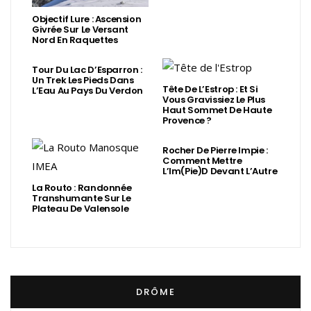
Objectif Lure : Ascension
Givrée Sur Le Versant
Nord En Raquettes
Tour Du Lac D’Esparron :
Un Trek Les Pieds Dans
Tête De L’Estrop : Et Si
L’Eau Au Pays Du Verdon
Vous Gravissiez Le Plus
Haut Sommet De Haute
Provence ?
Rocher De Pierre Impie :
Comment Mettre
L’Im(Pie)d Devant L’Autre
La Routo : Randonnée
Transhumante Sur Le
Plateau De Valensole
DRÔME