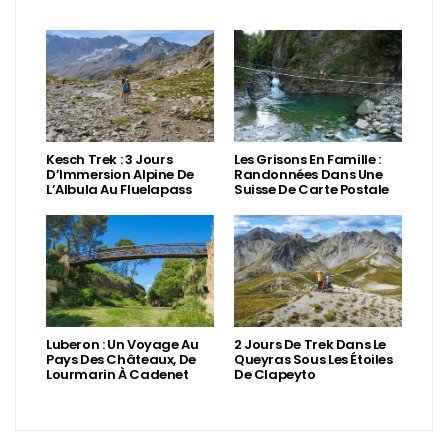
Kesch Trek : 3 Jours
Les Grisons En Famille :
D’Immersion Alpine De
Randonnées Dans Une
L’Albula Au Fluelapass
Suisse De Carte Postale
Luberon : Un Voyage Au
2 Jours De Trek Dans Le
Pays Des Châteaux, De
Queyras Sous Les Étoiles
Lourmarin À Cadenet
De Clapeyto