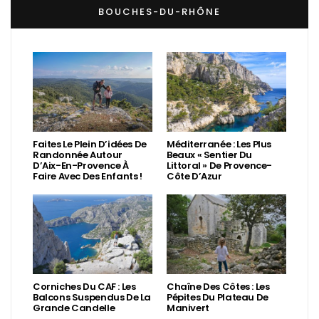
BOUCHES-DU-RHÔNE
Faites Le Plein D’idées De
Méditerranée : Les Plus
Randonnée Autour
Beaux « Sentier Du
D’Aix-En-Provence À
Littoral » De Provence-
Faire Avec Des Enfants !
Côte D’Azur
Corniches Du CAF : Les
Chaîne Des Côtes : Les
Balcons Suspendus De La
Pépites Du Plateau De
Grande Candelle
Manivert