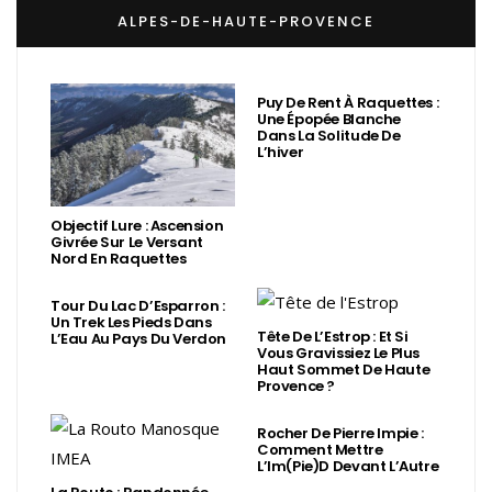
ALPES-DE-HAUTE-PROVENCE
Puy De Rent À Raquettes :
Une Épopée Blanche
Dans La Solitude De
L’hiver
Objectif Lure : Ascension
Givrée Sur Le Versant
Nord En Raquettes
Tour Du Lac D’Esparron :
Un Trek Les Pieds Dans
Tête De L’Estrop : Et Si
L’Eau Au Pays Du Verdon
Vous Gravissiez Le Plus
Haut Sommet De Haute
Provence ?
Rocher De Pierre Impie :
Comment Mettre
L’Im(Pie)d Devant L’Autre