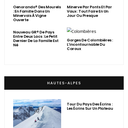
Oenorando® Des Mourels
Minerve Par Ponts Et Par
: En Famille Dans Un
Vaux : Tout Faire En Un
Minervois À Vigne
Jour Ou Presque
Ouverte
Nouveau GR® De Pays
Entre Deux Lacs : Le Petit
Gorges De Colombières :
Dernier De La Famille Est
L’incontournable Du
Né
Caroux
HAUTES-ALPES
Tour Du Pays Des Écrins :
Les Écrins Sur Un Plateau