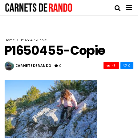
Home
P1650455-Copie
P1650455-Copie
CARNETSDERANDO
0
43
0