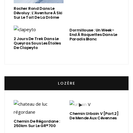
Rocher Rond Dans Le
Dévoluy : L’Aventure À Ski
Sur Le Toit De La Drôme
Dormillouse : Un Week-
End À Raquettes Dans Le
2 Jours De Trek Dans Le
Paradis Blanc
Queyras Sous Les Étoiles
De Clapeyto
LOZÈRE
Chemin Urbain V [Part.2]
De Mende Aux Cévennes
Chemin De Régordane :
250km Sur Le GR®700