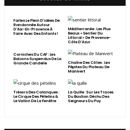
Faites Le Plein D’idées De
Randonnée Autour
Méditerranée : Les Plus
D’Aix-En-Provence À
Beaux « Sentier Du
Faire Avec Des Enfants !
Littoral » De Provence-
Côte D’Azur
Corniches Du CAF : Les
Balcons Suspendus De La
Chaîne Des Côtes : Les
Grande Candelle
Pépites Du Plateau De
Manivert
Trésors Des Calanques :
La Quille : Sur Les Traces
Le Cirque Des Pételins &
Du Bastion Déchu Des
Le Vallon De La Fenêtre
Seigneurs Du Puy