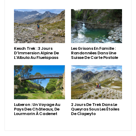
Kesch Trek : 3 Jours
Les Grisons En Famille :
D’Immersion Alpine De
Randonnées Dans Une
L’Albula Au Fluelapass
Suisse De Carte Postale
Luberon : Un Voyage Au
2 Jours De Trek Dans Le
Pays Des Châteaux, De
Queyras Sous Les Étoiles
Lourmarin À Cadenet
De Clapeyto