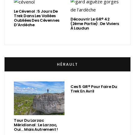
Le Cévenol : 5 Jours De
Trek Dans Les Vallées
Découvrir Le GR® 42
Oubliées Des Cévennes
(2ème Partie) : De Viviers
D’Ardèche
À Laudun
HÉRAULT
Ces 5 GR® Pour Faire Du
Trek En Avril
Tour Du Larzac
Méridional : Le Larzac,
Oui… Mais Autrement !