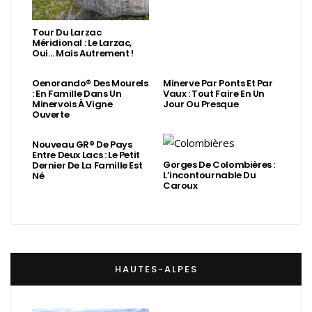
Tour Du Larzac
Méridional : Le Larzac,
Oui… Mais Autrement !
Oenorando® Des Mourels
Minerve Par Ponts Et Par
: En Famille Dans Un
Vaux : Tout Faire En Un
Minervois À Vigne
Jour Ou Presque
Ouverte
Nouveau GR® De Pays
Entre Deux Lacs : Le Petit
Gorges De Colombières :
Dernier De La Famille Est
L’incontournable Du
Né
Caroux
HAUTES-ALPES