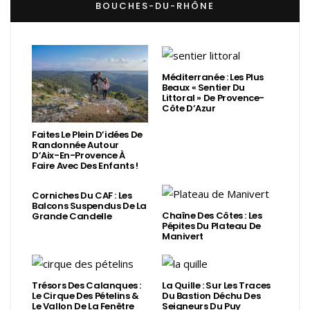
BOUCHES-DU-RHÔNE
Méditerranée : Les Plus
Beaux « Sentier Du
Littoral » De Provence-
Côte D’Azur
Faites Le Plein D’idées De
Randonnée Autour
D’Aix-En-Provence À
Faire Avec Des Enfants !
Corniches Du CAF : Les
Balcons Suspendus De La
Chaîne Des Côtes : Les
Grande Candelle
Pépites Du Plateau De
Manivert
Trésors Des Calanques :
La Quille : Sur Les Traces
Le Cirque Des Pételins &
Du Bastion Déchu Des
Le Vallon De La Fenêtre
Seigneurs Du Puy