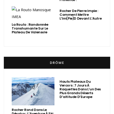
Rocher De Pierre Impie :
Comment Mettre
L’Im(Pie)d Devant L’Autre
La Routo : Randonnée
Transhumante Sur Le
Plateau De Valensole
DRÔME
Hauts Plateaux Du
Vercors : 7 Jours À
Raquettes Dans L’un Des
Plus Grands Déserts
D’altitude D’Europe
Rocher Rond Dans Le
Dévoluy : L’Aventure À Ski