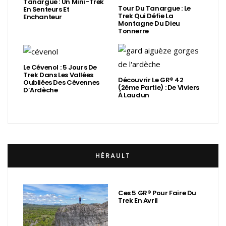
Tanargue : Un Mini-Trek
Tour Du Tanargue : Le
En Senteurs Et
Trek Qui Défie La
Enchanteur
Montagne Du Dieu
Tonnerre
Le Cévenol : 5 Jours De
Trek Dans Les Vallées
Découvrir Le GR® 42
Oubliées Des Cévennes
(2ème Partie) : De Viviers
D’Ardèche
À Laudun
HÉRAULT
Ces 5 GR® Pour Faire Du
Trek En Avril