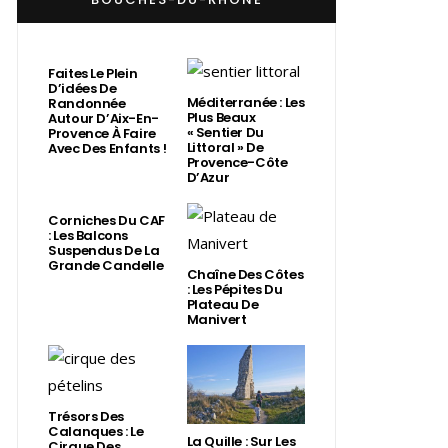
Faites Le Plein
D’idées De
Méditerranée : Les
Randonnée
Plus Beaux
Autour D’Aix-En-
« Sentier Du
Provence À Faire
Littoral » De
Avec Des Enfants !
Provence-Côte
D’Azur
Corniches Du CAF
: Les Balcons
Suspendus De La
Grande Candelle
Chaîne Des Côtes
: Les Pépites Du
Plateau De
Manivert
Trésors Des
Calanques : Le
La Quille : Sur Les
Cirque Des