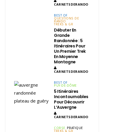
CARNETSDERANDO
BEST OF
QUESTIONS DE
RANDO
TREKS & GR
Débuter En
Grande
Randonnée : 5
Itinéraires Pour
Un Premier Trek
En Moyenne
Montagne
CARNETSDERANDO
BEST OF
PUY-DE-DÔME
5 Itinéraires
Incontournables
Pour Découvrir
L’Auvergne
CARNETSDERANDO
CORSE
PRATIQUE
TREKS & GR