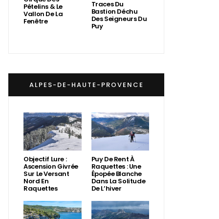
Traces Du
Pételins & Le
Bastion Déchu
Vallon De La
Des Seigneurs Du
Fenêtre
Puy
ALPES-DE-HAUTE-PROVENCE
Objectif Lure :
Puy De Rent À
Ascension Givrée
Raquettes : Une
Sur Le Versant
Épopée Blanche
Nord En
Dans La Solitude
Raquettes
De L’hiver