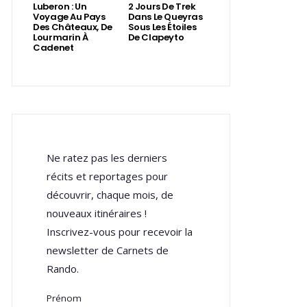
Luberon : Un
2 Jours De Trek
Voyage Au Pays
Dans Le Queyras
Des Châteaux, De
Sous Les Étoiles
Lourmarin À
De Clapeyto
Cadenet
Ne ratez pas les derniers
récits et reportages pour
découvrir, chaque mois, de
nouveaux itinéraires !
Inscrivez-vous pour recevoir la
newsletter de Carnets de
Rando.
Prénom