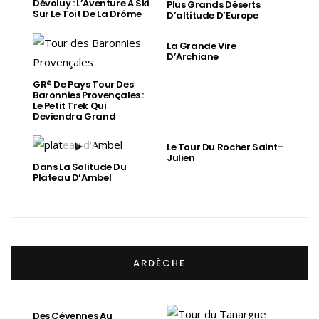
Dévoluy : L’Aventure À Ski
Plus Grands Déserts
Sur Le Toit De La Drôme
D’altitude D’Europe
La Grande Vire
D’Archiane
GR® De Pays Tour Des
Baronnies Provençales :
Le Petit Trek Qui
Deviendra Grand
Le Tour Du Rocher Saint-
Julien
Dans La Solitude Du
Plateau D’Ambel
ARDÈCHE
Des Cévennes Au