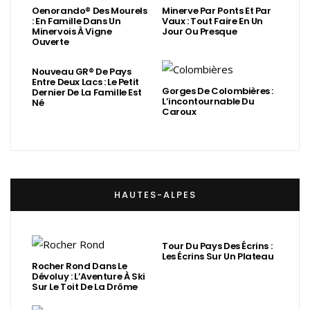
Oenorando® Des Mourels
Minerve Par Ponts Et Par
: En Famille Dans Un
Vaux : Tout Faire En Un
Minervois À Vigne
Jour Ou Presque
Ouverte
Nouveau GR® De Pays
Entre Deux Lacs : Le Petit
Gorges De Colombières :
Dernier De La Famille Est
L’incontournable Du
Né
Caroux
HAUTES-ALPES
Tour Du Pays Des Écrins :
Les Écrins Sur Un Plateau
Rocher Rond Dans Le
Dévoluy : L’Aventure À Ski
Sur Le Toit De La Drôme