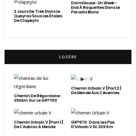
Dormillouse : Un Week-
End À Raquettes Dans Le
2 Jours De Trek Dans Le
Paradis Blanc
Queyras Sous Les Étoiles
De Clapeyto
LOZÈRE
Chemin Urbain V [Part.2]
De Mende Aux Cévennes
Chemin De Régordane :
250km Sur Le GR®700
Chemin Urbain V [Part.1]
GR®670 : Dans Les Pas
De L’Aubrac À Mende
D’Urbain V En 329 Km