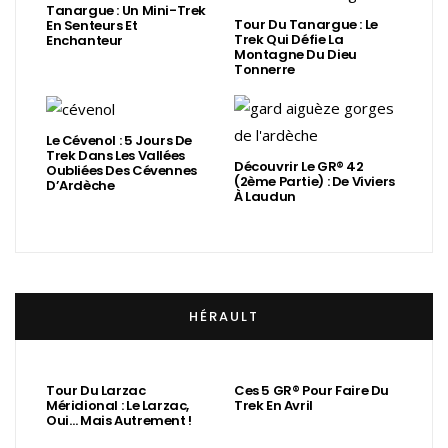
Tanargue : Un Mini-Trek
Tour Du Tanargue : Le
En Senteurs Et
Trek Qui Défie La
Enchanteur
Montagne Du Dieu
Tonnerre
Le Cévenol : 5 Jours De
Trek Dans Les Vallées
Découvrir Le GR® 42
Oubliées Des Cévennes
(2ème Partie) : De Viviers
D’Ardèche
À Laudun
HÉRAULT
Tour Du Larzac
Ces 5 GR® Pour Faire Du
Méridional : Le Larzac,
Trek En Avril
Oui… Mais Autrement !