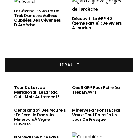
Le Cévenol : 5 Jours De
Trek Dans Les Vallées
Découvrir Le GR® 42
Oubliées Des Cévennes
(2ème Partie) : De Viviers
D’Ardèche
À Laudun
HÉRAULT
Tour Du Larzac
Ces 5 GR® Pour Faire Du
Méridional : Le Larzac,
Trek En Avril
Oui… Mais Autrement !
Oenorando® Des Mourels
Minerve Par Ponts Et Par
: En Famille Dans Un
Vaux : Tout Faire En Un
Minervois À Vigne
Jour Ou Presque
Ouverte
Nouveau GR® De Pays