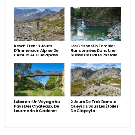
Kesch Trek : 3 Jours
Les Grisons En Famille :
D’Immersion Alpine De
Randonnées Dans Une
L’Albula Au Fluelapass
Suisse De Carte Postale
Luberon : Un Voyage Au
2 Jours De Trek Dans Le
Pays Des Châteaux, De
Queyras Sous Les Étoiles
Lourmarin À Cadenet
De Clapeyto