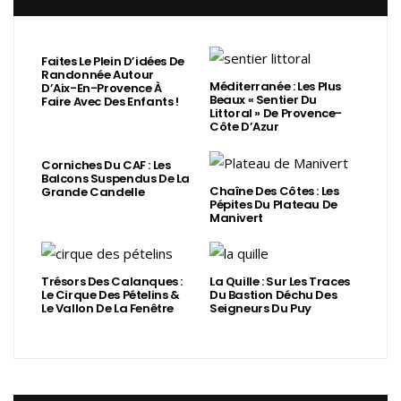
Faites Le Plein D’idées De
Randonnée Autour
Méditerranée : Les Plus
D’Aix-En-Provence À
Beaux « Sentier Du
Faire Avec Des Enfants !
Littoral » De Provence-
Côte D’Azur
Corniches Du CAF : Les
Balcons Suspendus De La
Chaîne Des Côtes : Les
Grande Candelle
Pépites Du Plateau De
Manivert
Trésors Des Calanques :
La Quille : Sur Les Traces
Le Cirque Des Pételins &
Du Bastion Déchu Des
Le Vallon De La Fenêtre
Seigneurs Du Puy