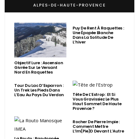
ALPES-DE-HAUTE-PROVENCE
Puy De Rent À Raquettes :
Une Épopée Blanche
Dans La Solitude De
L’hiver
Objectif Lure : Ascension
Givrée Sur Le Versant
Nord En Raquettes
Tour Du Lac D’Esparron :
Un Trek Les Pieds Dans
Tête De L’Estrop : Et Si
L’Eau Au Pays Du Verdon
Vous Gravissiez Le Plus
Haut Sommet De Haute
Provence ?
Rocher De Pierre Impie :
Comment Mettre
L’Im(Pie)d Devant L’Autre
La Routo : Randonnée