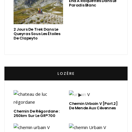
End À Raquettes Dans Le
Paradis Blanc
2 Jours De Trek Dans Le
Queyras Sous Les Étoiles
De Clapeyto
LOZÈRE
Chemin Urbain V [Part.2]
De Mende Aux Cévennes
Chemin De Régordane :
250km Sur Le GR®700