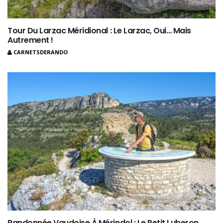
Tour Du Larzac Méridional : Le Larzac, Oui… Mais
Autrement !
CARNETSDERANDO
Randonnée Vaudoise À Mérindol : Le Petit Luberon