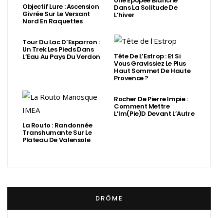
Une Épopée Blanche
Objectif Lure : Ascension
Dans La Solitude De
Givrée Sur Le Versant
L’hiver
Nord En Raquettes
Tour Du Lac D’Esparron :
Un Trek Les Pieds Dans
Tête De L’Estrop : Et Si
L’Eau Au Pays Du Verdon
Vous Gravissiez Le Plus
Haut Sommet De Haute
Provence ?
Rocher De Pierre Impie :
Comment Mettre
L’Im(Pie)d Devant L’Autre
La Routo : Randonnée
Transhumante Sur Le
Plateau De Valensole
DRÔME