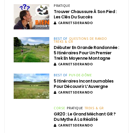
PRATIQUE
Trouver Chaussure À Son Pied :
Les Clés Du Succès
CARNETSDERANDO
BEST OF
QUESTIONS DE RANDO
TREKS & GR
Débuter En Grande Randonnée :
5 Itinéraires Pour Un Premier
Trek En Moyenne Montagne
CARNETSDERANDO
BEST OF
PUY-DE-DÔME
5 Itinéraires Incontournables
Pour Découvrir L’Auvergne
CARNETSDERANDO
CORSE
PRATIQUE
TREKS & GR
GR20 : Le Grand Méchant GR ?
Du Mythe À La Réalité
CARNETSDERANDO