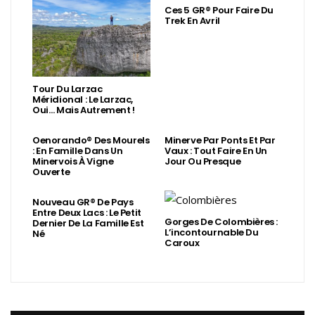
Ces 5 GR® Pour Faire Du
Trek En Avril
Tour Du Larzac
Méridional : Le Larzac,
Oui… Mais Autrement !
Oenorando® Des Mourels
Minerve Par Ponts Et Par
: En Famille Dans Un
Vaux : Tout Faire En Un
Minervois À Vigne
Jour Ou Presque
Ouverte
Nouveau GR® De Pays
Entre Deux Lacs : Le Petit
Gorges De Colombières :
Dernier De La Famille Est
L’incontournable Du
Né
Caroux