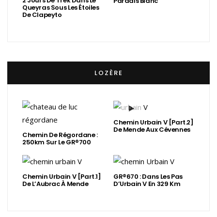
2 Jours De Trek Dans Le
Paradis Blanc
Queyras Sous Les Étoiles
De Clapeyto
LOZÈRE
Chemin Urbain V [Part.2]
De Mende Aux Cévennes
Chemin De Régordane :
250km Sur Le GR®700
Chemin Urbain V [Part.1]
GR®670 : Dans Les Pas
De L’Aubrac À Mende
D’Urbain V En 329 Km