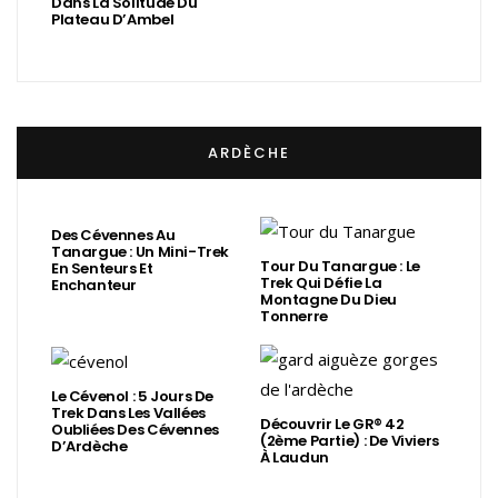
Dans La Solitude Du
Plateau D’Ambel
ARDÈCHE
Des Cévennes Au
Tanargue : Un Mini-Trek
Tour Du Tanargue : Le
En Senteurs Et
Trek Qui Défie La
Enchanteur
Montagne Du Dieu
Tonnerre
Le Cévenol : 5 Jours De
Trek Dans Les Vallées
Découvrir Le GR® 42
Oubliées Des Cévennes
(2ème Partie) : De Viviers
D’Ardèche
À Laudun