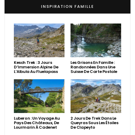
INSPIRATION FAMILLE
Kesch Trek : 3 Jours
Les Grisons En Famille :
D’Immersion Alpine De
Randonnées Dans Une
L’Albula Au Fluelapass
Suisse De Carte Postale
Luberon : Un Voyage Au
2 Jours De Trek Dans Le
Pays Des Châteaux, De
Queyras Sous Les Étoiles
Lourmarin À Cadenet
De Clapeyto