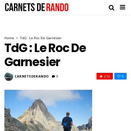
Home
TdG : Le Roc De Garnesier
TdG : Le Roc De
Garnesier
CARNETSDERANDO
0
214
0