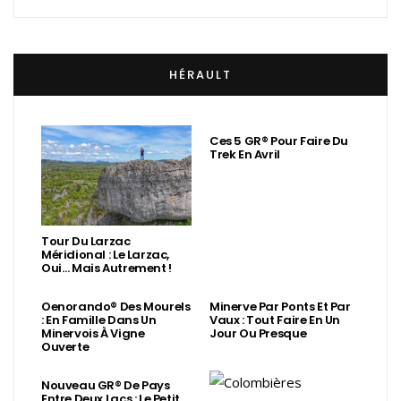
HÉRAULT
Ces 5 GR® Pour Faire Du
Trek En Avril
Tour Du Larzac
Méridional : Le Larzac,
Oui… Mais Autrement !
Oenorando® Des Mourels
Minerve Par Ponts Et Par
: En Famille Dans Un
Vaux : Tout Faire En Un
Minervois À Vigne
Jour Ou Presque
Ouverte
Nouveau GR® De Pays
Entre Deux Lacs : Le Petit