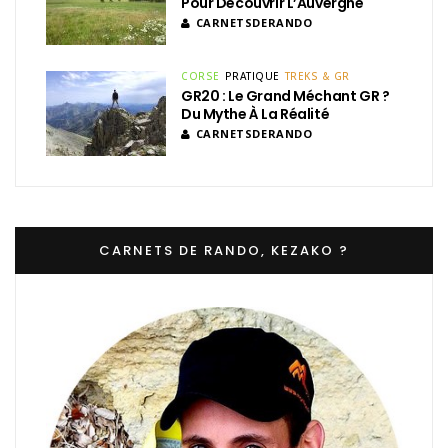
Pour Découvrir L’Auvergne
CARNETSDERANDO
CORSE
PRATIQUE
TREKS & GR
GR20 : Le Grand Méchant GR ?
Du Mythe À La Réalité
CARNETSDERANDO
CARNETS DE RANDO, KEZAKO ?