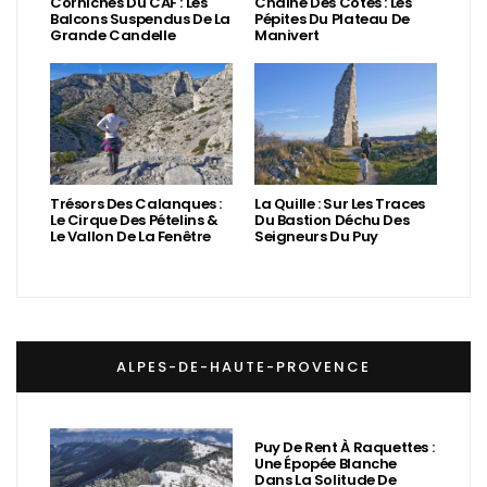
Corniches Du CAF : Les
Chaîne Des Côtes : Les
Balcons Suspendus De La
Pépites Du Plateau De
Grande Candelle
Manivert
Trésors Des Calanques :
La Quille : Sur Les Traces
Le Cirque Des Pételins &
Du Bastion Déchu Des
Le Vallon De La Fenêtre
Seigneurs Du Puy
ALPES-DE-HAUTE-PROVENCE
Puy De Rent À Raquettes :
Une Épopée Blanche
Dans La Solitude De