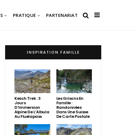
S
PRATIQUE
PARTENARIAT
INSPIRATION FAMILLE
Kesch Trek : 3
Les Grisons En
Jours
Famille :
D’Immersion
Randonnées
Alpine De L’Albula
Dans Une Suisse
Au Fluelapass
De Carte Postale