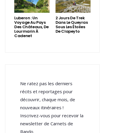
Luberon : Un
2 Jours De Trek
Voyage Au Pays
Dans Le Queyras
Des Châteaux, De
Sous Les Étoiles
Lourmarin À
De Clapeyto
Cadenet
Ne ratez pas les derniers
récits et reportages pour
découvrir, chaque mois, de
nouveaux itinéraires !
Inscrivez-vous pour recevoir la
newsletter de Carnets de
Rando.