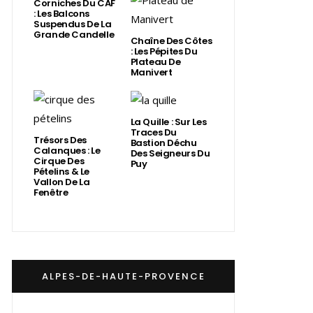
Corniches Du CAF
: Les Balcons
Suspendus De La
Grande Candelle
Chaîne Des Côtes
: Les Pépites Du
Plateau De
Manivert
La Quille : Sur Les
Traces Du
Trésors Des
Bastion Déchu
Calanques : Le
Des Seigneurs Du
Cirque Des
Puy
Pételins & Le
Vallon De La
Fenêtre
ALPES-DE-HAUTE-PROVENCE