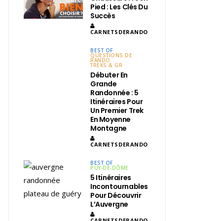
Pied : Les Clés Du
Succès
CARNETSDERANDO
BEST OF
QUESTIONS DE
RANDO
TREKS & GR
Débuter En
Grande
Randonnée : 5
Itinéraires Pour
Un Premier Trek
En Moyenne
Montagne
CARNETSDERANDO
BEST OF
PUY-DE-DÔME
5 Itinéraires
Incontournables
Pour Découvrir
L’Auvergne
CARNETSDERANDO