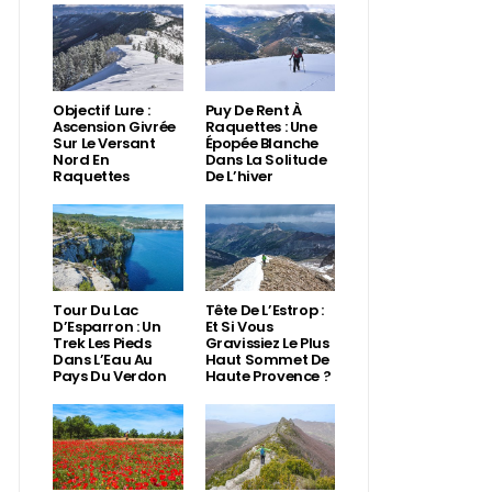
Objectif Lure :
Puy De Rent À
Ascension Givrée
Raquettes : Une
Sur Le Versant
Épopée Blanche
Nord En
Dans La Solitude
Raquettes
De L’hiver
Tour Du Lac
Tête De L’Estrop :
D’Esparron : Un
Et Si Vous
Trek Les Pieds
Gravissiez Le Plus
Dans L’Eau Au
Haut Sommet De
Pays Du Verdon
Haute Provence ?