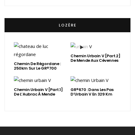
LOZÈRE
Chemin Urbain V [Part.2]
De Mende Aux Cévennes
Chemin De Régordane :
250km Sur Le GR®700
Chemin Urbain V [Part.1]
GR®670 : Dans Les Pas
De L’Aubrac À Mende
D’Urbain V En 329 Km