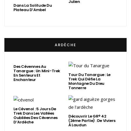
Julien
Dans La Solitude Du
Plateau D’Ambel
ARDÈCHE
Des Cévennes Au
Tanargue : Un Mini-Trek
Tour Du Tanargue : Le
En Senteurs Et
Trek Qui Défie La
Enchanteur
Montagne Du Dieu
Tonnerre
Le Cévenol : 5 Jours De
Trek Dans Les Vallées
Découvrir Le GR® 42
Oubliées Des Cévennes
(2ème Partie) : De Viviers
D’Ardèche
À Laudun