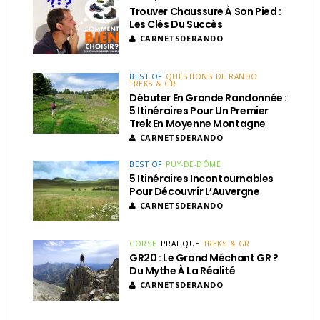
Trouver Chaussure À Son Pied :
Les Clés Du Succès
CARNETSDERANDO
BEST OF
QUESTIONS DE RANDO
TREKS & GR
Débuter En Grande Randonnée :
5 Itinéraires Pour Un Premier
Trek En Moyenne Montagne
CARNETSDERANDO
BEST OF
PUY-DE-DÔME
5 Itinéraires Incontournables
Pour Découvrir L’Auvergne
CARNETSDERANDO
CORSE
PRATIQUE
TREKS & GR
GR20 : Le Grand Méchant GR ?
Du Mythe À La Réalité
CARNETSDERANDO