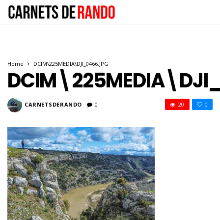
Home
DCIM\225MEDIA\DJI_0466.JPG
DCIM\225MEDIA\DJI_
CARNETSDERANDO
0
20
0