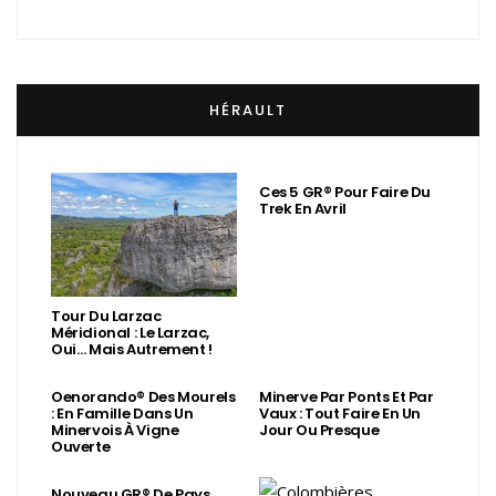
HÉRAULT
Ces 5 GR® Pour Faire Du
Trek En Avril
Tour Du Larzac
Méridional : Le Larzac,
Oui… Mais Autrement !
Oenorando® Des Mourels
Minerve Par Ponts Et Par
: En Famille Dans Un
Vaux : Tout Faire En Un
Minervois À Vigne
Jour Ou Presque
Ouverte
Nouveau GR® De Pays