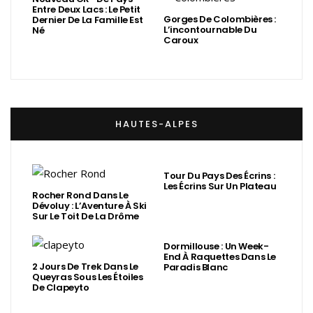
Entre Deux Lacs : Le Petit
Gorges De Colombières :
Dernier De La Famille Est
L’incontournable Du
Né
Caroux
HAUTES-ALPES
Tour Du Pays Des Écrins :
Les Écrins Sur Un Plateau
Rocher Rond Dans Le
Dévoluy : L’Aventure À Ski
Sur Le Toit De La Drôme
Dormillouse : Un Week-
End À Raquettes Dans Le
2 Jours De Trek Dans Le
Paradis Blanc
Queyras Sous Les Étoiles
De Clapeyto