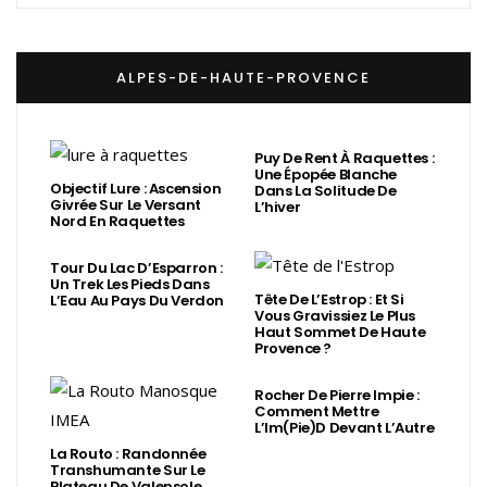
ALPES-DE-HAUTE-PROVENCE
Puy De Rent À Raquettes :
Une Épopée Blanche
Objectif Lure : Ascension
Dans La Solitude De
Givrée Sur Le Versant
L’hiver
Nord En Raquettes
Tour Du Lac D’Esparron :
Un Trek Les Pieds Dans
Tête De L’Estrop : Et Si
L’Eau Au Pays Du Verdon
Vous Gravissiez Le Plus
Haut Sommet De Haute
Provence ?
Rocher De Pierre Impie :
Comment Mettre
L’Im(Pie)d Devant L’Autre
La Routo : Randonnée
Transhumante Sur Le
Plateau De Valensole