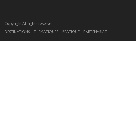
Copyright All rights reserved
DESTINATIONS
THEMATIQUES
PRATIQUE
PARTENARIAT