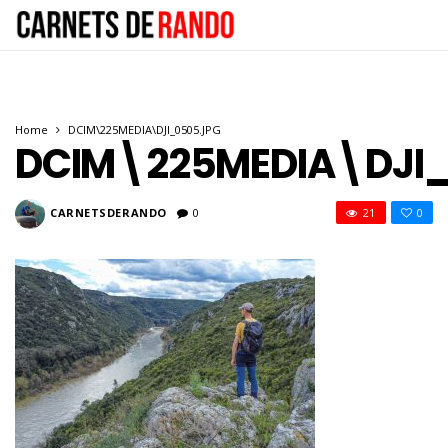
Home
DCIM\225MEDIA\DJI_0505.JPG
DCIM\225MEDIA\DJI
CARNETSDERANDO
0
21
0