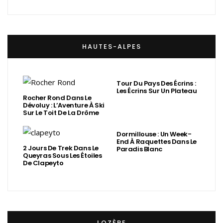
HAUTES-ALPES
Tour Du Pays Des Écrins :
Les Écrins Sur Un Plateau
Rocher Rond Dans Le
Dévoluy : L’Aventure À Ski
Sur Le Toit De La Drôme
Dormillouse : Un Week-
End À Raquettes Dans Le
2 Jours De Trek Dans Le
Paradis Blanc
Queyras Sous Les Étoiles
De Clapeyto
LOZÈRE