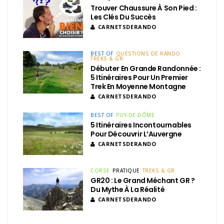
Trouver Chaussure À Son Pied :
Les Clés Du Succès
CARNETSDERANDO
BEST OF
QUESTIONS DE RANDO
TREKS & GR
Débuter En Grande Randonnée :
5 Itinéraires Pour Un Premier
Trek En Moyenne Montagne
CARNETSDERANDO
BEST OF
PUY-DE-DÔME
5 Itinéraires Incontournables
Pour Découvrir L’Auvergne
CARNETSDERANDO
CORSE
PRATIQUE
TREKS & GR
GR20 : Le Grand Méchant GR ?
Du Mythe À La Réalité
CARNETSDERANDO