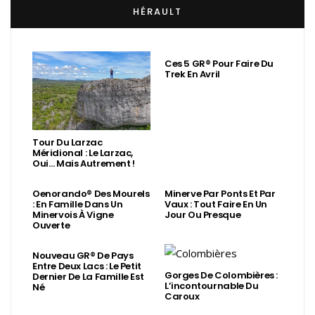
HÉRAULT
Ces 5 GR® Pour Faire Du
Trek En Avril
Tour Du Larzac
Méridional : Le Larzac,
Oui… Mais Autrement !
Oenorando® Des Mourels
Minerve Par Ponts Et Par
: En Famille Dans Un
Vaux : Tout Faire En Un
Minervois À Vigne
Jour Ou Presque
Ouverte
Nouveau GR® De Pays
Entre Deux Lacs : Le Petit
Gorges De Colombières :
Dernier De La Famille Est
L’incontournable Du
Né
Caroux