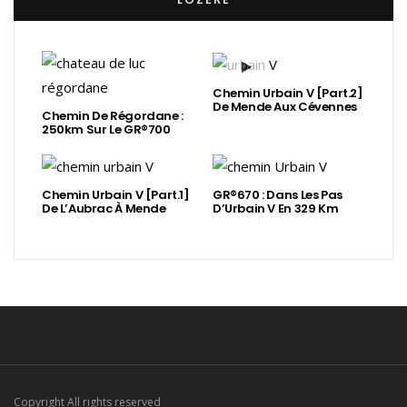
Chemin Urbain V [Part.2]
De Mende Aux Cévennes
Chemin De Régordane :
250km Sur Le GR®700
Chemin Urbain V [Part.1]
GR®670 : Dans Les Pas
De L’Aubrac À Mende
D’Urbain V En 329 Km
Copyright All rights reserved