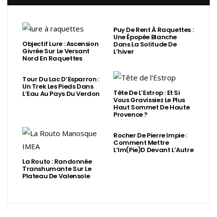
Puy De Rent À Raquettes :
Une Épopée Blanche
Objectif Lure : Ascension
Dans La Solitude De
Givrée Sur Le Versant
L’hiver
Nord En Raquettes
Tour Du Lac D’Esparron :
Un Trek Les Pieds Dans
Tête De L’Estrop : Et Si
L’Eau Au Pays Du Verdon
Vous Gravissiez Le Plus
Haut Sommet De Haute
Provence ?
Rocher De Pierre Impie :
Comment Mettre
L’Im(Pie)d Devant L’Autre
La Routo : Randonnée
Transhumante Sur Le
Plateau De Valensole