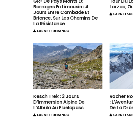
GR® De Pays Monts Et
Tour Du La
Barrages En Limousin : 4
Larzac, O
Jours Entre Combade Et
CARNETSD
Briance, Sur Les Chemins De
La Résistance
CARNETSDERANDO
Kesch Trek : 3 Jours
Rocher Ro
D’Immersion Alpine De
: L’Aventur
L’Albula Au Fluelapass
De La Dr
CARNETSDERANDO
CARNETSD