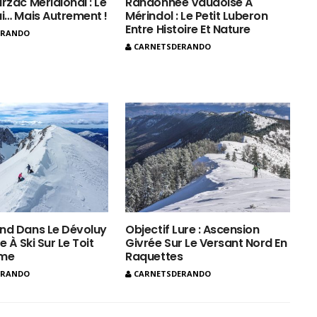
rzac Méridional : Le
Randonnée Vaudoise À
ui… Mais Autrement !
Mérindol : Le Petit Luberon
Entre Histoire Et Nature
ERANDO
CARNETSDERANDO
nd Dans Le Dévoluy
Objectif Lure : Ascension
e À Ski Sur Le Toit
Givrée Sur Le Versant Nord En
ôme
Raquettes
ERANDO
CARNETSDERANDO