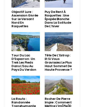
Objectif Lure :
Puy De Rent À
Ascension Givrée
Raquettes : Une
Sur Le Versant
Épopée Blanche
Nord En
Dans La Solitude
Raquettes
De L’hiver
Tour Du Lac
Tête De L’Estrop :
D’Esparron : Un
Et Si Vous
Trek Les Pieds
Gravissiez Le Plus
Dans L’Eau Au
Haut Sommet De
Pays Du Verdon
Haute Provence ?
La Routo :
Rocher De Pierre
Randonnée
Impie : Comment
Transhumante
Mettre L’Im(Pie)d