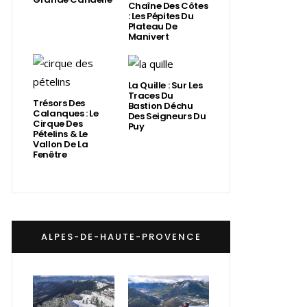
Chaîne Des Côtes
: Les Pépites Du
Plateau De
Manivert
La Quille : Sur Les
Traces Du
Trésors Des
Bastion Déchu
Calanques : Le
Des Seigneurs Du
Cirque Des
Puy
Pételins & Le
Vallon De La
Fenêtre
ALPES-DE-HAUTE-PROVENCE