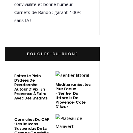
convivialité et bonne humeur.
Carnets de Rando : garanti 100%
sans IA !
BOUCHES-DU-RHÔNE
Faites Le Plein
D’idées De
Méditerranée : Les
Randonnée
Plus Beaux
Autour D’Aix-En-
« Sentier Du
Provence À Faire
Littoral » De
Avec Des Enfants !
Provence-Côte
D’Azur
Corniches Du CAF
: Les Balcons
Suspendus De La
Grande Candelle