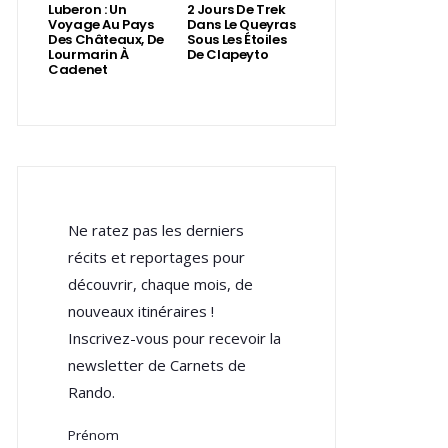
Luberon : Un
2 Jours De Trek
Voyage Au Pays
Dans Le Queyras
Des Châteaux, De
Sous Les Étoiles
Lourmarin À
De Clapeyto
Cadenet
Ne ratez pas les derniers
récits et reportages pour
découvrir, chaque mois, de
nouveaux itinéraires !
Inscrivez-vous pour recevoir la
newsletter de Carnets de
Rando.
Prénom