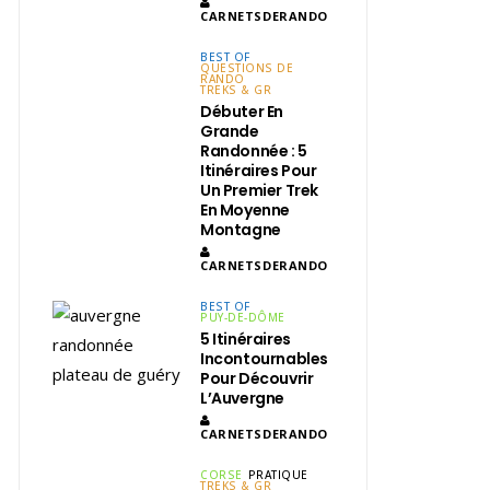
CARNETSDERANDO
BEST OF
QUESTIONS DE
RANDO
TREKS & GR
Débuter En
Grande
Randonnée : 5
Itinéraires Pour
Un Premier Trek
En Moyenne
Montagne
CARNETSDERANDO
BEST OF
PUY-DE-DÔME
5 Itinéraires
Incontournables
Pour Découvrir
L’Auvergne
CARNETSDERANDO
CORSE
PRATIQUE
TREKS & GR