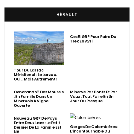
HÉRAULT
Ces 5 GR® Pour Faire Du
Trek En Avril
Tour Du Larzac
Méridional : Le Larzac,
Oui… Mais Autrement !
Oenorando® Des Mourels
Minerve Par Ponts Et Par
: En Famille Dans Un
Vaux : Tout Faire En Un
Minervois À Vigne
Jour Ou Presque
Ouverte
Nouveau GR® De Pays
Entre Deux Lacs : Le Petit
Gorges De Colombières :
Dernier De La Famille Est
L’incontournable Du
Né