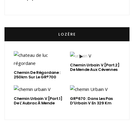
LOZÈRE
Chemin Urbain V [Part.2]
De Mende Aux Cévennes
Chemin De Régordane :
250km Sur Le GR®700
Chemin Urbain V [Part.1]
GR®670 : Dans Les Pas
De L’Aubrac À Mende
D’Urbain V En 329 Km