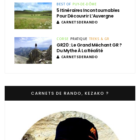
BEST OF
PUY-DE-DÔME
5 Itinéraires Incontournables
Pour Découvrir L’Auvergne
CARNETSDERANDO
CORSE
PRATIQUE
TREKS & GR
GR20 : Le Grand Méchant GR ?
Du Mythe À La Réalité
CARNETSDERANDO
CARNETS DE RANDO, KEZAKO ?