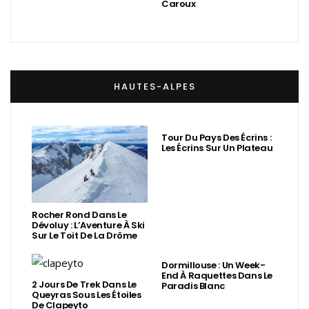
Caroux
HAUTES-ALPES
Tour Du Pays Des Écrins :
Les Écrins Sur Un Plateau
Rocher Rond Dans Le
Dévoluy : L’Aventure À Ski
Sur Le Toit De La Drôme
Dormillouse : Un Week-
End À Raquettes Dans Le
2 Jours De Trek Dans Le
Paradis Blanc
Queyras Sous Les Étoiles
De Clapeyto