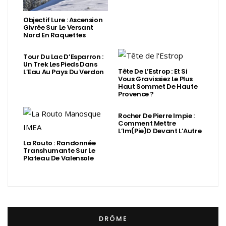
Objectif Lure : Ascension
Givrée Sur Le Versant
Nord En Raquettes
Tour Du Lac D’Esparron :
Un Trek Les Pieds Dans
Tête De L’Estrop : Et Si
L’Eau Au Pays Du Verdon
Vous Gravissiez Le Plus
Haut Sommet De Haute
Provence ?
Rocher De Pierre Impie :
Comment Mettre
L’Im(Pie)d Devant L’Autre
La Routo : Randonnée
Transhumante Sur Le
Plateau De Valensole
DRÔME