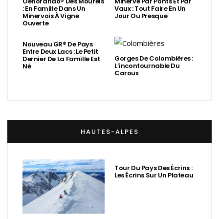
Oenorando® Des Mourels
Minerve Par Ponts Et Par
: En Famille Dans Un
Vaux : Tout Faire En Un
Minervois À Vigne
Jour Ou Presque
Ouverte
Nouveau GR® De Pays
Entre Deux Lacs : Le Petit
Gorges De Colombières :
Dernier De La Famille Est
L’incontournable Du
Né
Caroux
HAUTES-ALPES
Tour Du Pays Des Écrins :
Les Écrins Sur Un Plateau