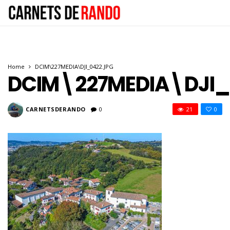
Home
DCIM\227MEDIA\DJI_0422.JPG
DCIM\227MEDIA\DJI_
CARNETSDERANDO
0
21
0