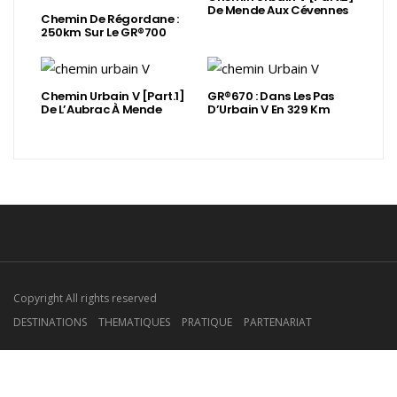
De Mende Aux Cévennes
Chemin De Régordane :
250km Sur Le GR®700
Chemin Urbain V [Part.1]
GR®670 : Dans Les Pas
De L’Aubrac À Mende
D’Urbain V En 329 Km
Copyright All rights reserved
DESTINATIONS
THEMATIQUES
PRATIQUE
PARTENARIAT