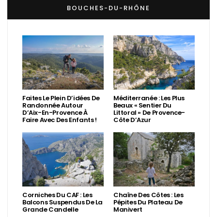
BOUCHES-DU-RHÔNE
Faites Le Plein D’idées De
Méditerranée : Les Plus
Randonnée Autour
Beaux « Sentier Du
D’Aix-En-Provence À
Littoral » De Provence-
Faire Avec Des Enfants !
Côte D’Azur
Corniches Du CAF : Les
Chaîne Des Côtes : Les
Balcons Suspendus De La
Pépites Du Plateau De
Grande Candelle
Manivert