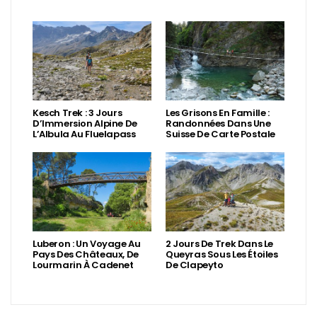
Kesch Trek : 3 Jours
Les Grisons En Famille :
D’Immersion Alpine De
Randonnées Dans Une
L’Albula Au Fluelapass
Suisse De Carte Postale
Luberon : Un Voyage Au
2 Jours De Trek Dans Le
Pays Des Châteaux, De
Queyras Sous Les Étoiles
Lourmarin À Cadenet
De Clapeyto