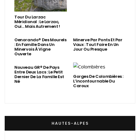
Tour Du Larzac
Méridional : Le Larzac,
Oui… Mais Autrement !
Oenorando® Des Mourels
Minerve Par Ponts Et Par
: En Famille Dans Un
Vaux : Tout Faire En Un
Minervois À Vigne
Jour Ou Presque
Ouverte
Nouveau GR® De Pays
Entre Deux Lacs : Le Petit
Gorges De Colombières :
Dernier De La Famille Est
L’incontournable Du
Né
Caroux
HAUTES-ALPES