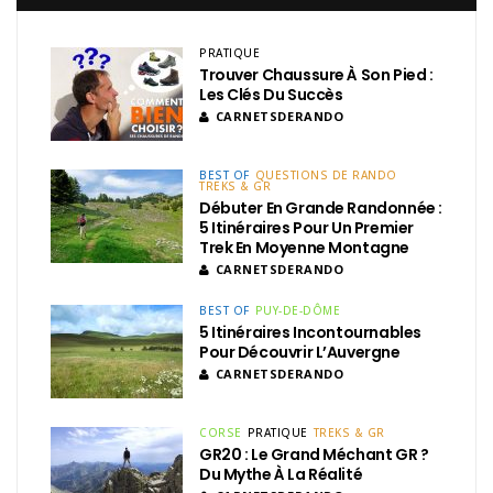
PRATIQUE
Trouver Chaussure À Son Pied :
Les Clés Du Succès
CARNETSDERANDO
BEST OF
QUESTIONS DE RANDO
TREKS & GR
Débuter En Grande Randonnée :
5 Itinéraires Pour Un Premier
Trek En Moyenne Montagne
CARNETSDERANDO
BEST OF
PUY-DE-DÔME
5 Itinéraires Incontournables
Pour Découvrir L’Auvergne
CARNETSDERANDO
CORSE
PRATIQUE
TREKS & GR
GR20 : Le Grand Méchant GR ?
Du Mythe À La Réalité