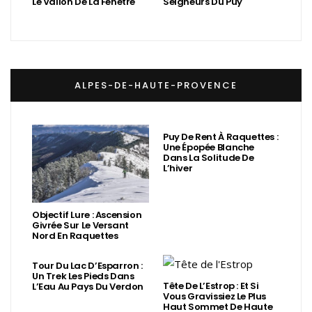
Le Vallon De La Fenêtre
Seigneurs Du Puy
ALPES-DE-HAUTE-PROVENCE
Puy De Rent À Raquettes :
Une Épopée Blanche
Dans La Solitude De
L’hiver
Objectif Lure : Ascension
Givrée Sur Le Versant
Nord En Raquettes
Tour Du Lac D’Esparron :
Un Trek Les Pieds Dans
Tête De L’Estrop : Et Si
L’Eau Au Pays Du Verdon
Vous Gravissiez Le Plus
Haut Sommet De Haute