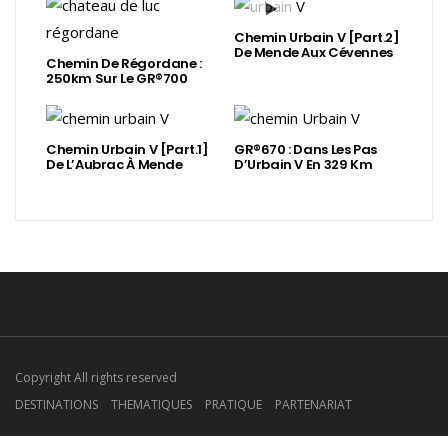
Chemin Urbain V [Part.2]
De Mende Aux Cévennes
Chemin De Régordane :
250km Sur Le GR®700
Chemin Urbain V [Part.1]
GR®670 : Dans Les Pas
De L’Aubrac À Mende
D’Urbain V En 329 Km
Copyright All rights reserved
DESTINATIONS
THEMATIQUES
PRATIQUE
PARTENARIAT