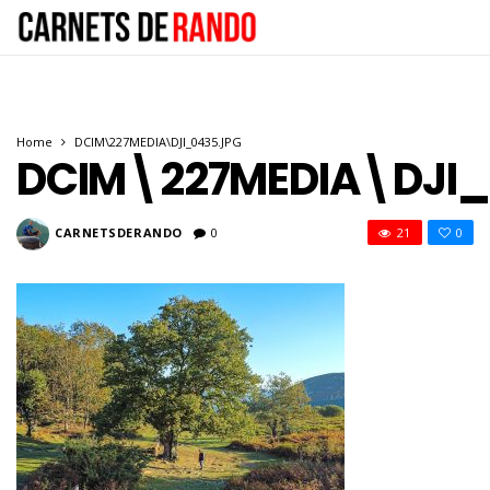
Home
DCIM\227MEDIA\DJI_0435.JPG
DCIM\227MEDIA\DJI_
CARNETSDERANDO
0
21
0