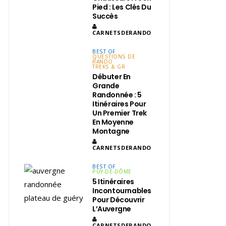
Pied : Les Clés Du
Succès
CARNETSDERANDO
BEST OF
QUESTIONS DE
RANDO
TREKS & GR
Débuter En
Grande
Randonnée : 5
Itinéraires Pour
Un Premier Trek
En Moyenne
Montagne
CARNETSDERANDO
BEST OF
PUY-DE-DÔME
5 Itinéraires
Incontournables
Pour Découvrir
L’Auvergne
CARNETSDERANDO