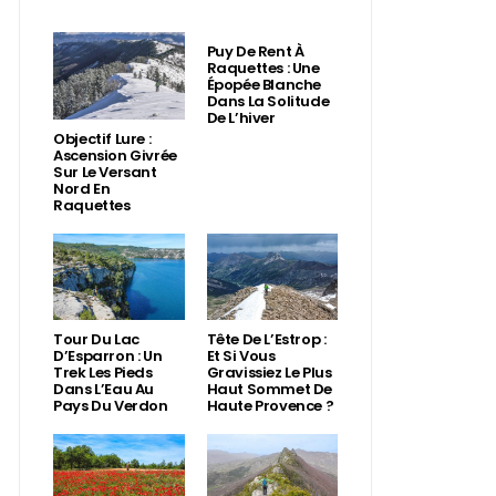
Puy De Rent À
Raquettes : Une
Épopée Blanche
Dans La Solitude
De L’hiver
Objectif Lure :
Ascension Givrée
Sur Le Versant
Nord En
Raquettes
Tour Du Lac
Tête De L’Estrop :
D’Esparron : Un
Et Si Vous
Trek Les Pieds
Gravissiez Le Plus
Dans L’Eau Au
Haut Sommet De
Pays Du Verdon
Haute Provence ?