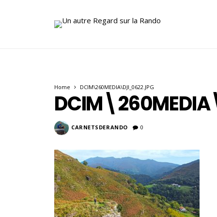
Home
DCIM\260MEDIA\DJI_0622.JPG
DCIM\260MEDIA\
CARNETSDERANDO
0