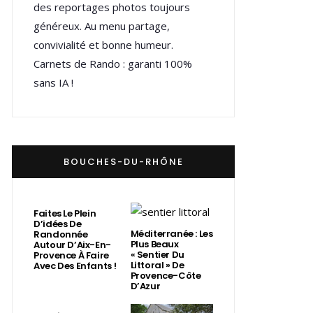
des reportages photos toujours
généreux. Au menu partage,
convivialité et bonne humeur.
Carnets de Rando : garanti 100%
sans IA !
BOUCHES-DU-RHÔNE
Faites Le Plein
D’idées De
Méditerranée : Les
Randonnée
Plus Beaux
Autour D’Aix-En-
« Sentier Du
Provence À Faire
Littoral » De
Avec Des Enfants !
Provence-Côte
D’Azur