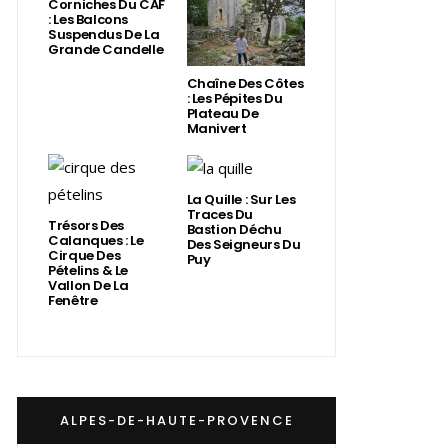
Corniches Du CAF
: Les Balcons
Suspendus De La
Grande Candelle
Chaîne Des Côtes
: Les Pépites Du
Plateau De
Manivert
La Quille : Sur Les
Traces Du
Trésors Des
Bastion Déchu
Calanques : Le
Des Seigneurs Du
Cirque Des
Puy
Pételins & Le
Vallon De La
Fenêtre
ALPES-DE-HAUTE-PROVENCE