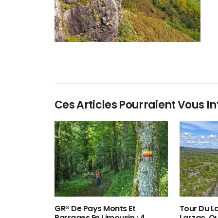
Ces Articles Pourraient Vous In
GR® De Pays Monts Et
Tour Du La
Barrages En Limousin : 4
Larzac, O