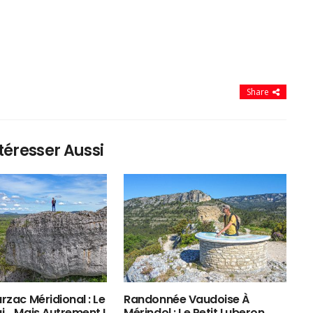
Share
téresser Aussi
rzac Méridional : Le
Randonnée Vaudoise À
ui… Mais Autrement !
Mérindol : Le Petit Luberon