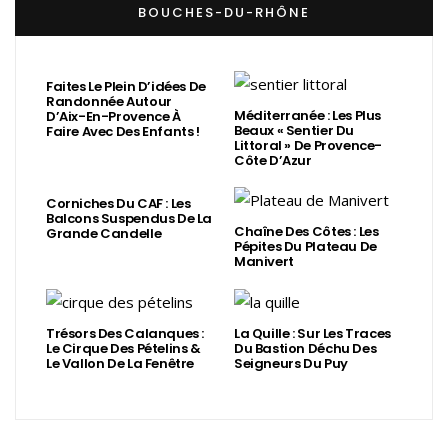
BOUCHES-DU-RHÔNE
Faites Le Plein D’idées De
Randonnée Autour
Méditerranée : Les Plus
D’Aix-En-Provence À
Beaux « Sentier Du
Faire Avec Des Enfants !
Littoral » De Provence-
Côte D’Azur
Corniches Du CAF : Les
Balcons Suspendus De La
Chaîne Des Côtes : Les
Grande Candelle
Pépites Du Plateau De
Manivert
Trésors Des Calanques :
La Quille : Sur Les Traces
Le Cirque Des Pételins &
Du Bastion Déchu Des
Le Vallon De La Fenêtre
Seigneurs Du Puy