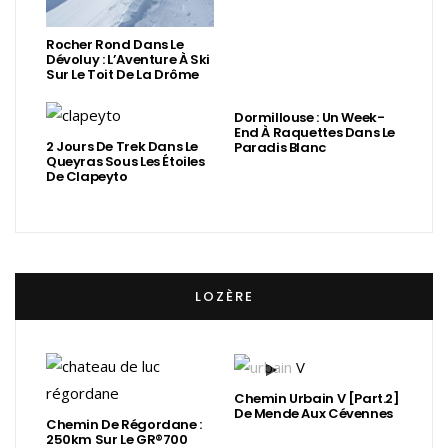
Rocher Rond Dans Le
Dévoluy : L’Aventure À Ski
Sur Le Toit De La Drôme
Dormillouse : Un Week-
End À Raquettes Dans Le
2 Jours De Trek Dans Le
Paradis Blanc
Queyras Sous Les Étoiles
De Clapeyto
LOZÈRE
Chemin Urbain V [Part.2]
De Mende Aux Cévennes
Chemin De Régordane :
250km Sur Le GR®700