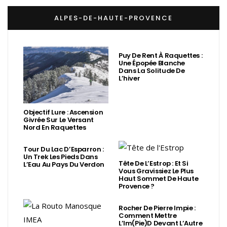
ALPES-DE-HAUTE-PROVENCE
Puy De Rent À Raquettes :
Une Épopée Blanche
Dans La Solitude De
L’hiver
Objectif Lure : Ascension
Givrée Sur Le Versant
Nord En Raquettes
Tour Du Lac D’Esparron :
Un Trek Les Pieds Dans
Tête De L’Estrop : Et Si
L’Eau Au Pays Du Verdon
Vous Gravissiez Le Plus
Haut Sommet De Haute
Provence ?
Rocher De Pierre Impie :
Comment Mettre
L’Im(Pie)d Devant L’Autre