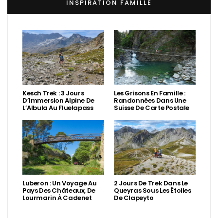
INSPIRATION FAMILLE
Kesch Trek : 3 Jours
Les Grisons En Famille :
D’Immersion Alpine De
Randonnées Dans Une
L’Albula Au Fluelapass
Suisse De Carte Postale
Luberon : Un Voyage Au
2 Jours De Trek Dans Le
Pays Des Châteaux, De
Queyras Sous Les Étoiles
Lourmarin À Cadenet
De Clapeyto