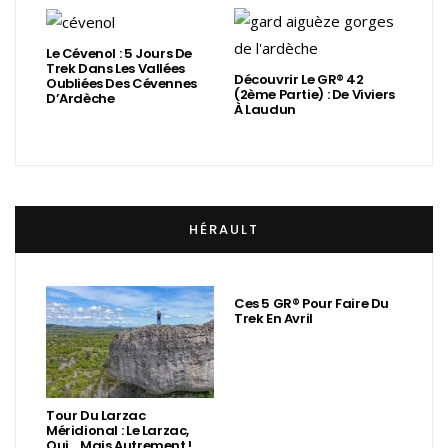
Le Cévenol : 5 Jours De
Trek Dans Les Vallées
Découvrir Le GR® 42
Oubliées Des Cévennes
(2ème Partie) : De Viviers
D’Ardèche
À Laudun
HÉRAULT
Ces 5 GR® Pour Faire Du
Trek En Avril
Tour Du Larzac
Méridional : Le Larzac,
Oui… Mais Autrement !