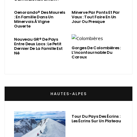
Oenorando® Des Mourels
Minerve Par Ponts Et Par
: En Famille Dans Un
Vaux : Tout Faire En Un
Minervois À Vigne
Jour Ou Presque
Ouverte
Nouveau GR® De Pays
Entre Deux Lacs : Le Petit
Gorges De Colombières :
Dernier De La Famille Est
L’incontournable Du
Né
Caroux
HAUTES-ALPES
Tour Du Pays Des Écrins :
Les Écrins Sur Un Plateau